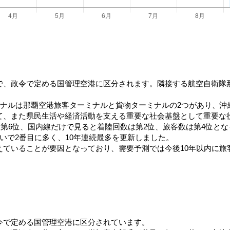
で、政令で定める国管理空港に区分されます。隣接する航空自衛隊
で、ターミナルは那覇空港旅客ターミナルと貨物ターミナルの2つがあ
て、また県民生活や経済活動を支える重要な社会基盤として重要な
数は第6位、国内線だけで見ると着陸回数は第2位、旅客数は第4位と
いで2番目に多く、10年連続最多を更新しました。
えていることが要因となっており、需要予測では今後10年以内に旅
令で定める国管理空港に区分されています。