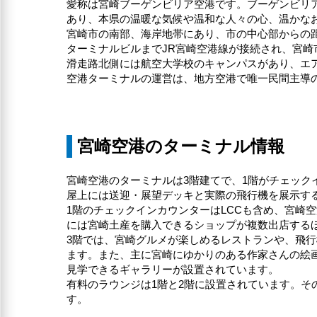
愛称は宮崎ブーゲンビリア空港です。ブーゲンビリ
あり、本県の温暖な気候や温和な人々の心、温かな
宮崎市の南部、海岸地帯にあり、市の中心部からの距
ターミナルビルまでJR宮崎空港線が接続され、宮崎
滑走路北側には航空大学校のキャンパスがあり、エ
空港ターミナルの運営は、地方空港で唯一民間主導
宮崎空港のターミナル情報
宮崎空港のターミナルは3階建てで、1階がチェック
屋上には送迎・展望デッキと実際の飛行機を展示す
1階のチェックインカウンターはLCCも含め、宮崎
には宮崎土産を購入できるショップが複数出店する
3階では、宮崎グルメが楽しめるレストランや、飛
ます。また、主に宮崎にゆかりのある作家さんの絵
見学できるギャラリーが設置されています。
有料のラウンジは1階と2階に設置されています。
す。