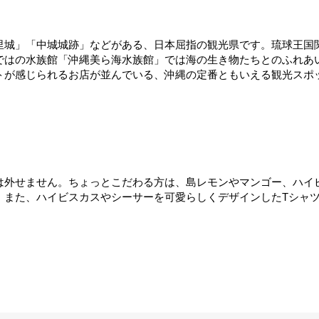
里城」「中城城跡」などがある、日本屈指の観光県です。琉球王国
ではの水族館「沖縄美ら海水族館」では海の生き物たちとのふれあ
トが感じられるお店が並んでいる、沖縄の定番ともいえる観光スポ
は外せません。ちょっとこだわる方は、島レモンやマンゴー、ハイ
。また、ハイビスカスやシーサーを可愛らしくデザインしたTシャ