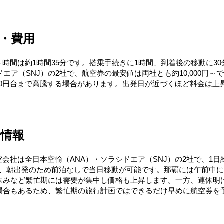
・費用
ト時間は約1時間35分です。搭乗手続きに1時間、到着後の移動に3
ア（SNJ）の2社で、航空券の最安値は両社とも約10,000円～で
000円台まで高騰する場合があります。出発日が近づくほど料金は
の情報
空会社は全日本空輸（ANA）・ソラシドエア（SNJ）の2社で、1日
航）で、朝出発のため前泊なしで当日移動が可能です。那覇には午前
休みなど繁忙期には需要が集中し価格も上昇します。一方、連休明
場合もあるため、繁忙期の旅行計画ではできるだけ早めに航空券を