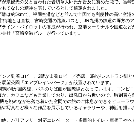
アが県観光の父と言われた岩切章太郎氏が普及に努めた花で、宮崎
おもてなしの精神を表しているとして選定されました。
離は約5kmで、福岡空港などと並んで全国でも利便性の高い空港
市街地とは直接、宮崎交通の路線バスと、JR九州の鉄道の両方の
アライン・パイロットの養成が行われ、空港ターミナルや国道など
の会社「宮崎空港ビル」が行っています。
イン／到着ロビー、2階が出発ロビー／売店、3階がレストラン街と
る展望公園「エアプレインパーク」が設置されています。
空港駅側が国内線、バスのりば側が国際線となっています。コンビ
ほか、カフェなども営業しており、出発口から近いので、時刻表を
行機を眺めながら落ち着いた空間での旅のご休息ができるビューラ
画や写真など様々な作品を展示しているギャラリーや、神話を描い
その他、バリアフリー対応エレベーター・多目的トイレ・車椅子やベ