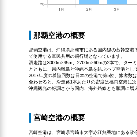
那覇空港の概要
那覇空港は、沖縄県那覇市にある国内線の基幹空港
で使用する軍民共用の飛行場となっています。
滑走路は3000m×45m、2700m×60mの2本
とともに、県内離島と沖縄本島を結ぶハブ空港とし
2017年度の着陸回数は日本の空港で第5位、旅客
合わせると、滑走路1本あたりの密度は福岡空港に次
沖縄観光の好調さから国内、海外路線とも順調に増
宮崎空港の概要
宮崎空港は、宮崎県宮崎市大字赤江無番地にある政