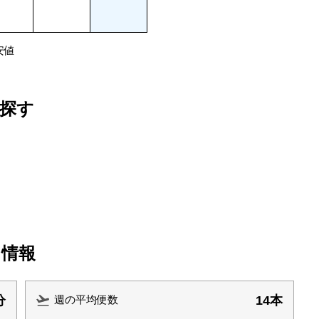
安値
探す
ト情報
分
14本
週の平均便数