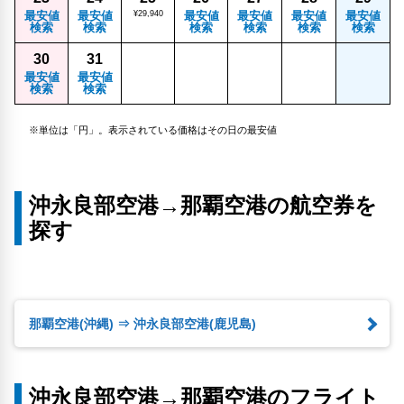
最安値
最安値
¥29,940
最安値
最安値
最安値
最安値
検索
検索
検索
検索
検索
検索
30
31
最安値
最安値
検索
検索
※単位は「円」。表示されている価格はその日の最安値
沖永良部空港→那覇空港の航空券を
探す
那覇空港(沖縄) ⇒ 沖永良部空港(鹿児島)
沖永良部空港→那覇空港のフライト