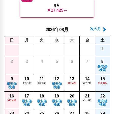
8月
￥17,425～
年
月
次の月
2026
08
日
月
火
水
木
金
土
1
2
3
4
5
6
7
8
最安値
検索
9
10
11
12
13
14
15
最安値
¥33,130
¥22,240
最安値
¥17,425
¥22,240
¥17,425
検索
検索
16
17
18
19
20
21
22
¥17,425
最安値
最安値
最安値
最安値
¥31,810
最安値
検索
検索
検索
検索
検索
23
24
25
26
27
28
29