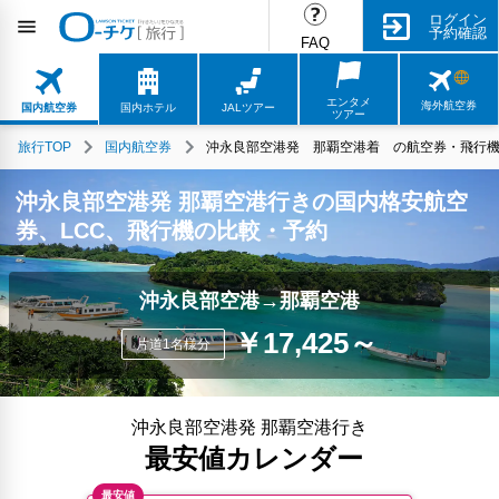
ログイン
予約確認
FAQ
エンタメ
海外航空券
国内航空券
国内ホテル
JALツアー
ツアー
旅行TOP
国内航空券
沖永良部空港発 那覇空港着 の航空券・飛行機・
沖永良部空港発 那覇空港行きの国内格安航空
券、LCC、飛行機の比較・予約
沖永良部空港→那覇空港
￥17,425～
片道1名様分
沖永良部空港発 那覇空港行き
最安値カレンダー
最安値