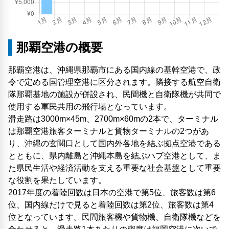
那覇空港の概要
那覇空港は、沖縄県那覇市にある国内線の基幹空港で、政
令で定める国管理空港に区分されます。隣接する航空自衛
隊那覇基地の施設が併設され、民間機と自衛隊機が共同で
使用する軍民共用の飛行場となっています。
滑走路は3000m×45m、2700m×60mの2本で、ターミナル
は那覇空港旅客ターミナルと貨物ターミナルの2つがあ
り、沖縄の玄関口として国内外各地を結ぶ拠点空港である
とともに、県内離島と沖縄本島を結ぶハブ空港として、ま
た県民生活や経済活動を支える重要な社会基盤として重要
な役割を果たしています。
2017年度の着陸回数は日本の空港で第5位、旅客数は第6
位、国内線だけで見ると着陸回数は第2位、旅客数は第4
位となっています。民間旅客機や貨物機、自衛隊機などを