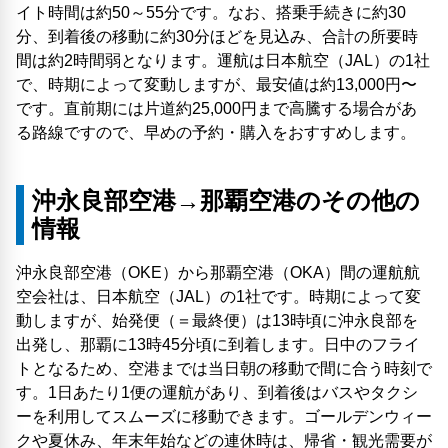
イト時間は約50～55分です。なお、搭乗手続きに約30
分、到着後の移動に約30分ほどを見込み、合計の所要時
間は約2時間弱となります。運航は日本航空（JAL）の1社
で、時期によって変動しますが、最安値は約13,000円〜
です。直前期には片道約25,000円まで高騰する場合があ
る路線ですので、早めの予約・購入をおすすめします。
沖永良部空港→那覇空港のその他の
情報
沖永良部空港（OKE）から那覇空港（OKA）間の運航航
空会社は、日本航空（JAL）の1社です。時期によって変
動しますが、始発便（＝最終便）は13時頃に沖永良部を
出発し、那覇に13時45分頃に到着します。日中のフライ
トとなるため、空港までは当日朝の移動で間に合う時刻で
す。1日あたり1便の運航があり、到着後はバスやタクシ
ーを利用してスムーズに移動できます。ゴールデンウィー
クや夏休み、年末年始などの連休時は、帰省・観光需要が