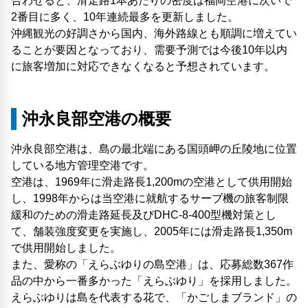
合わせると、滑走路1本あたりの密度は福岡空港に次いで
2番目に多く、10年連続最多を更新しました。
沖縄観光の好調さから国内、海外路線とも順調に増えてい
ることが要因となっており、需要予測では今後10年以内
に旅客増加に対応できなくなると予想されています。
沖永良部空港の概要
沖永良部空港は、島の最北端にある国頭岬の丘陵地に位置
している地方管理空港です。
空港は、1969年に滑走路長1,200mの空港として供用開始
し、1998年からは当空港に就航するサーブ機の旅客制限
緩和のための滑走路延長及びDHC-8-400型機対策とし
て、舗装強度変更を実施し、2005年には滑走路長1,350m
で供用開始しました。
また、愛称の「えらぶゆりの島空港」は、応募総数367作
品の中から一番多かった「えらぶゆり」を採用しました。
えらぶゆりは島を代表する花で、「かごしまブランド」の