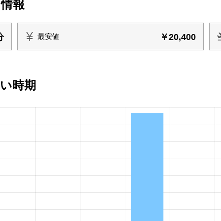
ト情報
分
￥20,400
最安値
安い時期