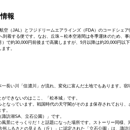
の情報
航空（JAL）とフジドリームエアラインズ（FDA）のコードシェ
本空港へ到着する便です。なお、丘珠～松本空港間は冬季運休のため、
で約30,000円前後まで高騰しますが、9月以降は約20,000円以
します。
本一長い川「信濃川」が流れ、変化に富んだ土地でもあります。宿
とができないのはここ、「松本城」です。
ルとなっています。戦国時代の天守閣がそのまま保存されており、
ます。
諏訪湖SA、立石公園）」です。
の風景にそっくりだ！と話題になった場所です。ストーリー同様、
「信州ふるさとの見える（丘）」に認定された「立石公園」は、諏