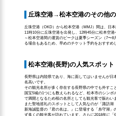
丘珠空港→松本空港のその他
丘珠空港（OKD）から松本空港（MMJ）間は、日本
11時10分に丘珠空港を出発し、12時45分に松
～松本空港間の運賃のピークは夏季シーズン（7〜8月）
る場合もあるため、早めのチケット予約をおすすめ
松本空港(長野)の人気スポット
長野県は内陸県であり、海に面してはいませんが日
名高いです。
その観光名所が多く存在する長野県の中でも外すこ
国宝5城の1つにも数えられるなど、松本市のシンボ
で満開となるため桜の名所としても観光客で賑わい
また聖地巡礼のスポットとして人気なのが「諏訪湖（
新海誠監督の『君の名は。』に登場する「糸守湖」
ず多くの観光客が訪れています。さらに2018年に