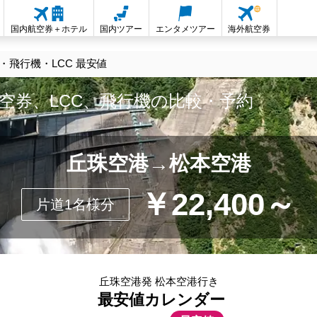
国内航空券＋ホテル
国内ツアー
エンタメツアー
海外航空券
飛行機・LCC 最安値
空券、LCC、飛行機の比較・予約
丘珠空港→松本空港
￥22,400～
片道1名様分
丘珠空港発 松本空港行き
最安値カレンダー