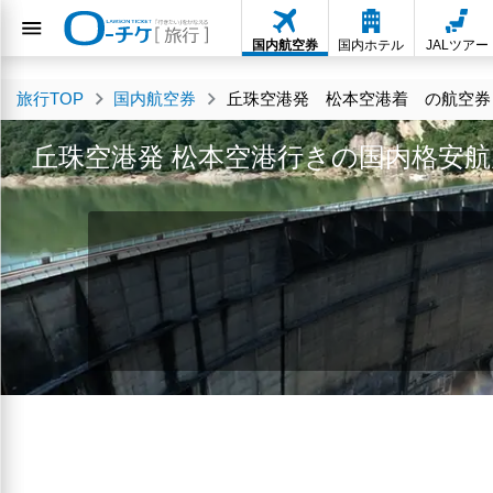
国内航空券
国内ホテル
JALツアー
旅行TOP
国内航空券
丘珠空港発 松本空港着 の航空券・
丘珠空港発 松本空港行きの国内格安航