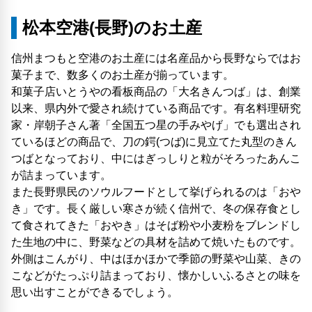
松本空港(長野)のお土産
信州まつもと空港のお土産には名産品から長野ならではお
菓子まで、数多くのお土産が揃っています。
和菓子店いとうやの看板商品の「大名きんつば」は、創業
以来、県内外で愛され続けている商品です。有名料理研究
家・岸朝子さん著「全国五つ星の手みやげ」でも選出され
ているほどの商品で、刀の鍔(つば)に見立てた丸型のきん
つばとなっており、中にはぎっしりと粒がそろったあんこ
が詰まっています。
また長野県民のソウルフードとして挙げられるのは「おや
き」です。長く厳しい寒さが続く信州で、冬の保存食とし
て食されてきた「おやき」はそば粉や小麦粉をブレンドし
た生地の中に、野菜などの具材を詰めて焼いたものです。
外側はこんがり、中はほかほかで季節の野菜や山菜、きの
こなどがたっぷり詰まっており、懐かしいふるさとの味を
思い出すことができるでしょう。