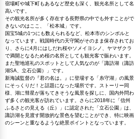
宿場町や城下町もあるなど歴史も深く、観光名所として名
高いです。
その観光名所が多く存在する長野県の中でも外すことがで
きないのはここ、「松本城」です。
国宝5城の1つにも数えられるなど、松本市のシンボルと
なっています。戦国時代の天守閣がそのまま保存されてお
り、さらに4月にはしだれ桜やソメイヨシノ、ヤマザクラ
で満開となるため桜の名所としても観光客で賑わいます。
また聖地巡礼のスポットとして人気なのが「諏訪湖（諏訪
湖SA、立石公園）」です。
新海誠監督の『君の名は。』に登場する「糸守湖」の風景
にそっくりだ！と話題になった場所です。ストーリー同
様、湖に彗星が落ちてきそうな風景を探しに、国内外問わ
ず多くの観光客が訪れています。さらに2018年に「信州
ふるさとの見える（丘）」に認定された「立石公園」は、
諏訪湖を見渡す開放的な景色を望むことができ、特に映画
のシーンと重なるような絶景ポイントとなっています。