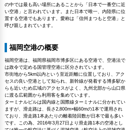
の中では最も高い場所にあることから「日本で一番空に近
い空港」と言われています。また日本で唯一、内陸県に位
置する空港でもあります。愛称は「信州まつもと空港」と
呼び親しまれています。
福岡空港の概要
福岡空港は、福岡県福岡市博多区にある空港で、空港法で
は政令で定める国管理空港に区分されています。
市街地から5km以内という至近距離に位置しており、アク
セスの良い空港として知られ、新幹線が発着する博多駅か
らも近いため広域のアクセスがよく、九州北部から山口県
に渡る広範囲から利用客を集めています。
ターミナルビルは国内線と国際線ターミナルに分かれてい
ますが、滑走路は、長さ2,800m×幅60mの1本で運用され
ており、滑走路1本あたりの離着陸回数が日本で最も多い
です。この為、2016年3月27日より滑走路1本の空港とし
ては唯一の航空法に基づく混雑空港（航空法上の混雑空港