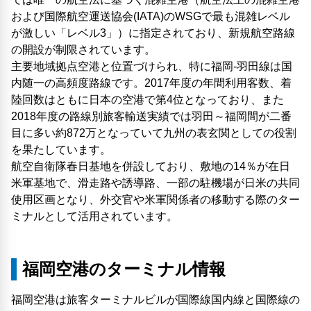
および国際航空運送協会(IATA)のWSGで最も混雑レベル
が激しい「レベル3」）に指定されており、新規航空路線
の開設が制限されています。
主要地域拠点空港と位置づけられ、特に福岡-羽田線は国
内随一の高頻度路線です。2017年度の年間利用客数、着
陸回数はともに日本の空港で第4位となっており、また
2018年度の路線別旅客輸送実績では羽田～福岡間が二番
目に多い約872万となっていて九州の表玄関としての役割
を果たしています。
航空自衛隊春日基地を併設しており、敷地の14％が在日
米軍基地で、滑走路や誘導路、一部の駐機場が日米の共同
使用区画となり、外交官や米軍関係者の移動する際のター
ミナルとして活用されています。
福岡空港のターミナル情報
福岡空港は旅客ターミナルビルが国際線国内線と国際線の