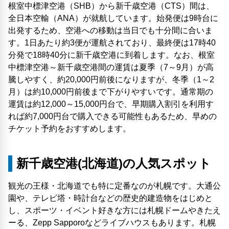
根室中標津空港（SHB）から新千歳空港（CTS）間は、
全日本空輸（ANA）が就航しています。始発便は9時台に
出発するため、空港への移動は当日でも十分間に合いま
す。1日あたり約3便が運航されており、最終便は17時40
分発で18時40分に新千歳空港に到着します。なお、根室
中標津空港～新千歳空港間の運賃は夏季（7～9月）が高
騰しやすく、約20,000円前後になりますが、冬季（1～2
月）は約10,000円前後まで下がりやすいです。通常期の
運賃は約12,000～15,000円台で、早期購入割引を利用す
れば約7,000円台で購入できる可能性もあるため、早めの
チケット予約をおすすめします。
新千歳空港(北海道)の人気スポット
観光の王様・北海道でも特に定番なのが札幌です。大通公
園や、テレビ塔・時計台などの歴史的建造物をはじめと
し、スポーツ・イベント好きな方には札幌ドームやきたえ
ーる、Zepp Sapporoなどライブハウスもあります。札幌