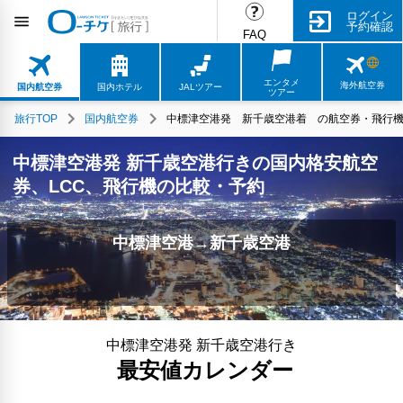
ログイン
予約確認
FAQ
エンタメ
海外航空券
国内航空券
国内ホテル
JALツアー
ツアー
旅行TOP
国内航空券
中標津空港発 新千歳空港着 の航空券・飛行機・
中標津空港発 新千歳空港行きの国内格安航空
券、LCC、飛行機の比較・予約
中標津空港→新千歳空港
中標津空港発 新千歳空港行き
最安値カレンダー