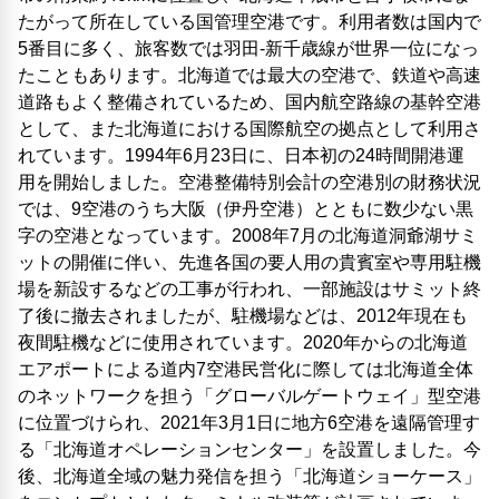
たがって所在している国管理空港です。利用者数は国内で
5番目に多く、旅客数では羽田-新千歳線が世界一位になっ
たこともあります。北海道では最大の空港で、鉄道や高速
道路もよく整備されているため、国内航空路線の基幹空港
として、また北海道における国際航空の拠点として利用さ
れています。1994年6月23日に、日本初の24時間開港運
用を開始しました。空港整備特別会計の空港別の財務状況
では、9空港のうち大阪（伊丹空港）とともに数少ない黒
字の空港となっています。2008年7月の北海道洞爺湖サミ
ットの開催に伴い、先進各国の要人用の貴賓室や専用駐機
場を新設するなどの工事が行われ、一部施設はサミット終
了後に撤去されましたが、駐機場などは、2012年現在も
夜間駐機などに使用されています。2020年からの北海道
エアポートによる道内7空港民営化に際しては北海道全体
のネットワークを担う「グローバルゲートウェイ」型空港
に位置づけられ、2021年3月1日に地方6空港を遠隔管理す
る「北海道オペレーションセンター」を設置しました。今
後、北海道全域の魅力発信を担う「北海道ショーケース」