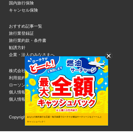
国内旅行保険
キャンセル保険
おすすめ記事一覧
旅行業登録証
旅行業約款・条件書
勧誘方針
企業・法人のみなさまへ
株式会社ローソンエンタテインメント
利用規約
ローソンWEB会員規約
個人情報の取り扱いについて
個人情報保護方針
Copyright © 1998 Lawson Entertainment, Inc.
あなたの海外旅行を応援！毎月抽選でローチケが燃油サーチャージをどーーんと
キャッシュバック！