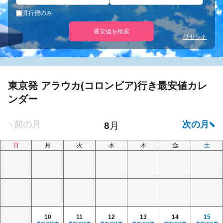
直行便のみ
最安値を検索
リセット
東京発 アラウカ(コロンビア)行き最安値カレ
ンダー
日
月
火
水
木
金
土
10
11
12
13
14
15