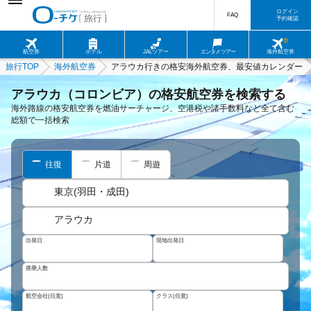
ログイン
FAQ
予約確認
航空券
ホテル
JALツアー
エンタメツアー
海外航空券
旅行TOP
海外航空券
アラウカ行きの格安海外航空券、最安値カレンダー
アラウカ（コロンビア）の格安航空券を検索する
海外路線の格安航空券を燃油サーチャージ、空港税や諸手数料など全て含む
総額で一括検索
往復
片道
周遊
東京(羽田・成田)
アラウカ
出発日
現地出発日
搭乗人数
航空会社(任意)
クラス(任意)