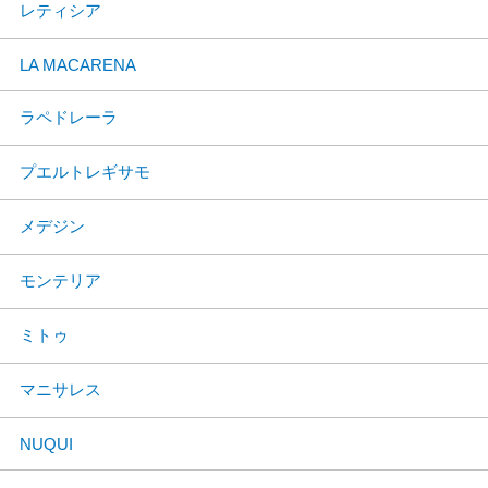
レティシア
LA MACARENA
ラペドレーラ
プエルトレギサモ
メデジン
モンテリア
ミトゥ
マニサレス
NUQUI