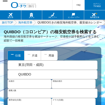
ログイン
FAQ
予約確認
航空券
ホテル
JALツアー
エンタメツアー
海外航空券
旅行TOP
海外航空券
QUIBDO行きの格安海外航空券、最安値カレンダー
QUIBDO（コロンビア）の格安航空券を検索する
海外路線の格安航空券を燃油サーチャージ、空港税や諸手数料など全て含む
総額で一括検索
往復
片道
周遊
東京(羽田・成田)
QUIBDO
出発日
現地出発日
搭乗人数
航空会社(任意)
クラス(任意)