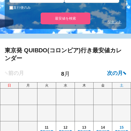
直行便のみ
最安値を検索
リセット
東京発 QUIBDO(コロンビア)行き最安値カレ
ンダー
日
月
火
水
木
金
土
11
12
13
14
15