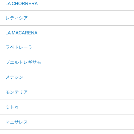
LA CHORRERA
レティシア
LA MACARENA
ラペドレーラ
プエルトレギサモ
メデジン
モンテリア
ミトゥ
マニサレス