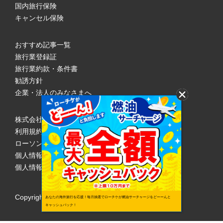
国内旅行保険
キャンセル保険
おすすめ記事一覧
旅行業登録証
旅行業約款・条件書
勧誘方針
企業・法人のみなさまへ
株式会社ローソンエンタテインメント
利用規約
ローソンWEB会員規約
個人情報の取り扱いについて
個人情報保護方針
Copyright © 1998 Lawson Entertainment, Inc.
あなたの海外旅行を応援！毎月抽選でローチケが燃油サーチャージをどーーんと
キャッシュバック！