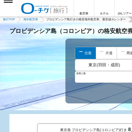
航空券
ホテル
JALツアー
旅行TOP
海外航空券
プロビデンシア島行きの格安海外航空券、最安値カレンダー
プロビデンシア島（コロンビア）の格安航空
往復
片道
周
東京(羽田・成田)
搭乗人数
8
東京発 プロビデンシア島(コロンビア)行き