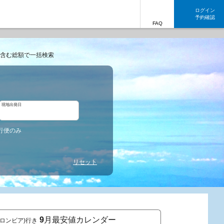
ログイン
予約確認
FAQ
含む総額で一括検索
現地出発日
行便のみ
リセット
9
月最安値カレンダー
コロンビア)行き
東京