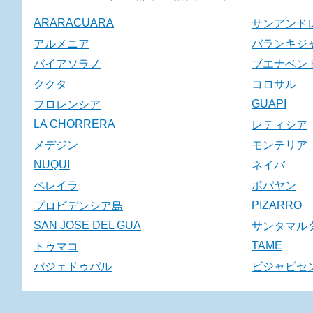
ARARACUARA
サンアンド
アルメニア
バランキジ
バイアソラノ
ブエナベン
ククタ
コロサル
GUAPI
フロレンシア
LA CHORRERA
レティシア
メデジン
モンテリア
NUQUI
ネイバ
ペレイラ
ポパヤン
PIZARRO
プロビデンシア島
SAN JOSE DEL GUA
サンタマル
TAME
トゥマコ
バジェドゥパル
ビジャビセ