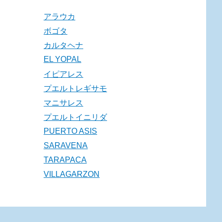
アラウカ
ボゴタ
カルタヘナ
EL YOPAL
イピアレス
プエルトレギサモ
マニサレス
プエルトイニリダ
PUERTO ASIS
SARAVENA
TARAPACA
VILLAGARZON