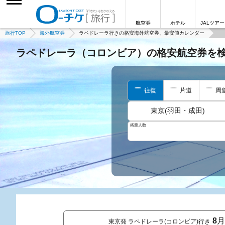
航空券
ホテル
JALツアー
旅行TOP
海外航空券
ラペドレーラ行きの格安海外航空券、最安値カレンダー
ラペドレーラ（コロンビア）の格安航空券を
往復
片道
周
東京(羽田・成田)
搭乗人数
8
月
東京発 ラペドレーラ(コロンビア)行き