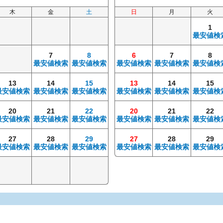
木
金
土
日
月
火
1
最安値検
7
8
6
7
8
最安値検索
最安値検索
最安値検索
最安値検索
最安値検
13
14
15
13
14
15
最安値検索
最安値検索
最安値検索
最安値検索
最安値検索
最安値検
20
21
22
20
21
22
最安値検索
最安値検索
最安値検索
最安値検索
最安値検索
最安値検
27
28
29
27
28
29
最安値検索
最安値検索
最安値検索
最安値検索
最安値検索
最安値検