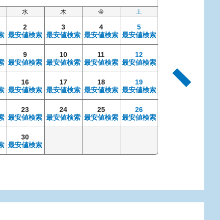
水
木
金
土
日
2
3
4
5
索
最安値検索
最安値検索
最安値検索
最安値検索
9
10
11
12
4
索
最安値検索
最安値検索
最安値検索
最安値検索
最安値検索
最安
16
17
18
19
11
索
最安値検索
最安値検索
最安値検索
最安値検索
最安値検索
最安
23
24
25
26
18
索
最安値検索
最安値検索
最安値検索
最安値検索
最安値検索
最安
30
25
索
最安値検索
最安値検索
最安