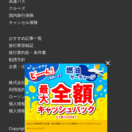
高速バス
クルーズ
国内旅行保険
キャンセル保険
おすすめ記事一覧
旅行業登録証
旅行業約款・条件書
勧誘方針
企業・法人のみなさまへ
株式会社ローソンエンタテインメント
利用規約
ローソンWEB会員規約
個人情報の取り扱いについて
個人情報保護方針
あなたの海外旅行を応援！毎月抽選でローチケが燃油サーチャージをどーーんと
Copyright © 1998 Lawson Entertainment, Inc.
キャッシュバック！