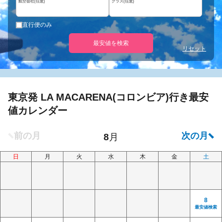
航空会社(任意)
クラス(任意)
直行便のみ
最安値を検索
リセット
東京発 LA MACARENA(コロンビア)行き最安
値カレンダー
日
月
火
水
木
金
土
8
最安値検索