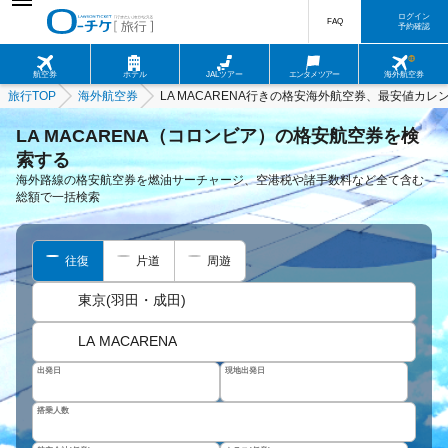
ログイン
FAQ
予約確認
航空券
ホテル
JALツアー
エンタメツアー
海外航空券
旅行TOP
海外航空券
LA MACARENA行きの格安海外航空券、最安値カレ
LA MACARENA（コロンビア）の格安航空券を検
索する
海外路線の格安航空券を燃油サーチャージ、空港税や諸手数料など全て含む
総額で一括検索
往復
片道
周遊
東京(羽田・成田)
LA MACARENA
出発日
現地出発日
搭乗人数