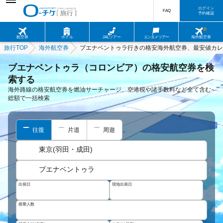
ログイン
FAQ
予約確認
航空券
ホテル
JALツアー
エンタメツアー
海外航空券
旅行TOP
海外航空券
ブエナベントゥラ行きの格安海外航空券、最安値カレ
ブエナベントゥラ（コロンビア）の格安航空券を検
索する
海外路線の格安航空券を燃油サーチャージ、空港税や諸手数料など全て含む
総額で一括検索
往復
片道
周遊
東京(羽田・成田)
ブエナベントゥラ
出発日
現地出発日
搭乗人数