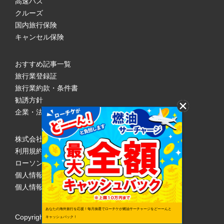
高速バス
クルーズ
国内旅行保険
キャンセル保険
おすすめ記事一覧
旅行業登録証
旅行業約款・条件書
勧誘方針
企業・法人のみなさまへ
株式会社ローソンエンタテインメント
利用規約
ローソンWEB会員規約
個人情報の取り扱いについて
個人情報保護方針
あなたの海外旅行を応援！毎月抽選でローチケが燃油サーチャージをどーーんと
Copyright © 1998 Lawson Entertainment, Inc.
キャッシュバック！