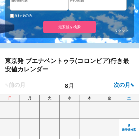
航空会社(任意)
クラス(任意)
直行便のみ
最安値を検索
リセット
東京発 ブエナベントゥラ(コロンビア)行き最
安値カレンダー
日
月
火
水
木
金
土
8
最安値検索