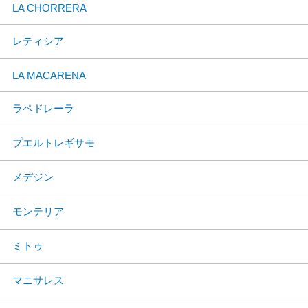
LA CHORRERA
レティシア
LA MACARENA
ラペドレーラ
プエルトレギサモ
メデジン
モンテリア
ミトゥ
マニサレス