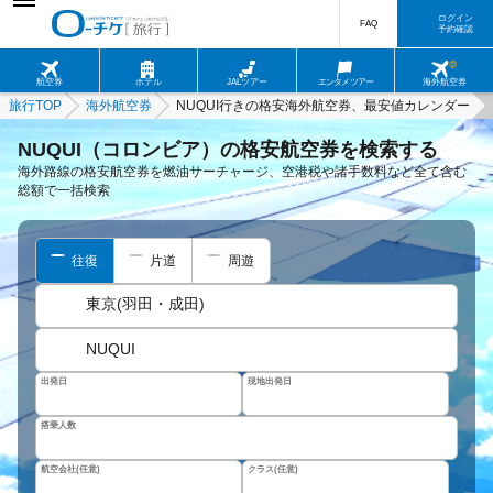
ログイン
FAQ
予約確認
航空券
ホテル
JALツアー
エンタメツアー
海外航空券
旅行TOP
海外航空券
NUQUI行きの格安海外航空券、最安値カレンダー
NUQUI（コロンビア）の格安航空券を検索する
海外路線の格安航空券を燃油サーチャージ、空港税や諸手数料など全て含む
総額で一括検索
往復
片道
周遊
東京(羽田・成田)
NUQUI
出発日
現地出発日
搭乗人数
航空会社(任意)
クラス(任意)