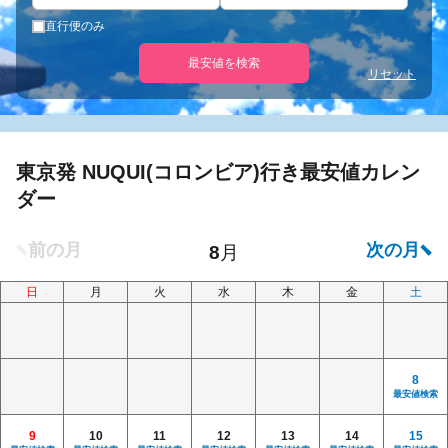
直行便のみ
最安値を検索
リセット
東京発 NUQUI(コロンビア)行き最安値カレン
ダー
日
月
火
水
木
金
土
8
最安値検索
9
10
11
12
13
14
15