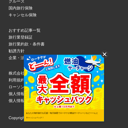
クルーズ
国内旅行保険
キャンセル保険
おすすめ記事一覧
旅行業登録証
旅行業約款・条件書
勧誘方針
企業・法人のみなさまへ
株式会社ローソンエンタテインメント
利用規約
ローソンWEB会員規約
個人情報の取り扱いについて
個人情報保護方針
あなたの海外旅行を応援！毎月抽選でローチケが燃油サーチャージをどーーんと
Copyright © 1998 Lawson Entertainment, Inc.
キャッシュバック！