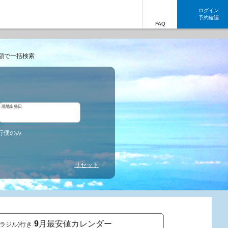
ログイン
予約確認
FAQ
額で一括検索
現地出発日
行便のみ
リセット
9
月最安値カレンダー
ラジル)行き
東