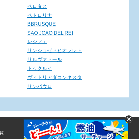
ペロタス
ペトロリナ
BBRUSQUE
SAO JOAO DEL REI
レシフェ
サンジョゼドヒオプレト
サルヴァドール
トゥクルイ
ヴィトリアダコンキスタ
サンパウロ
覧
株式会社ローソンエンタテインメント