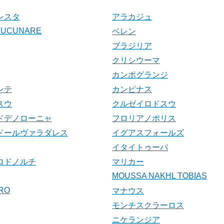
レスタ
アラカジュ
TUCUNARE
ベレン
ブラジリア
クリシウーマ
カンポグランジ
ンテ
カンピナス
スウ
クルゼイロドスウ
ドデノローニャ
フロリアノポリス
ドールヴァラダレス
イグアスフォールズ
イタイトゥーバ
ロドノルチ
マリカー
MOUSSA NAKHL TOBIAS
RO
マナウス
モンチスクラーロス
ニケランジア