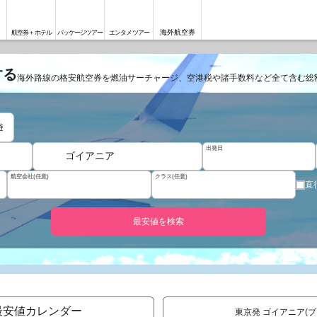
海外航空券
航空券＋ホテル
パッケージツアー
エンタメツアー
する
海外路線の格安航空券を燃油サーチャージ、空港税や諸手数料など全て含む総
遊
出発日
ゴイアニア
航空会社(任意)
クラス(任意)
直
最安値を検索
最安値カレンダー
東京発 ゴイアニア(ブ