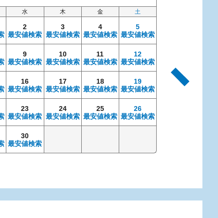
水
木
金
土
日
2
3
4
5
索
最安値検索
最安値検索
最安値検索
最安値検索
9
10
11
12
4
索
最安値検索
最安値検索
最安値検索
最安値検索
最安値検索
最安
16
17
18
19
11
索
最安値検索
最安値検索
最安値検索
最安値検索
最安値検索
最安
23
24
25
26
18
索
最安値検索
最安値検索
最安値検索
最安値検索
最安値検索
最安
30
25
索
最安値検索
最安値検索
最安