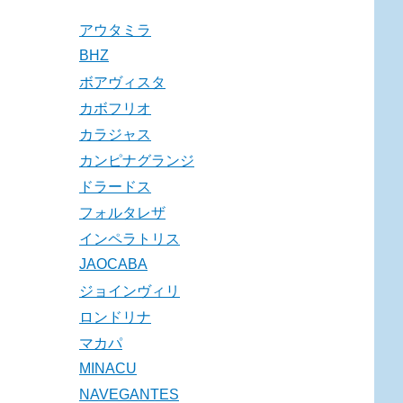
アウタミラ
BHZ
ボアヴィスタ
カボフリオ
カラジャス
カンピナグランジ
ドラードス
フォルタレザ
インペラトリス
JAOCABA
ジョインヴィリ
ロンドリナ
マカパ
MINACU
NAVEGANTES