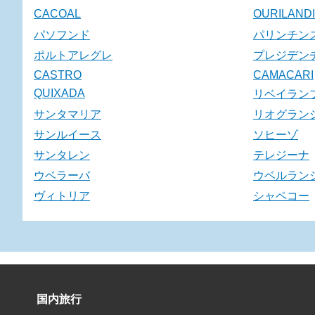
CACOAL
OURILAND
パソフンド
パリンチン
ポルトアレグレ
プレジデン
CASTRO
CAMACARI
QUIXADA
リベイラン
サンタマリア
リオグラン
サンルイース
ソヒーゾ
サンタレン
テレジーナ
ウベラーバ
ウベルラン
ヴィトリア
シャペコー
国内旅行