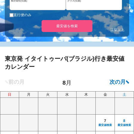
航空会社(任意)
クラス(任意)
直行便のみ
最安値を検索
リセット
東京発 イタイトゥーバ(ブラジル)行き最安値
カレンダー
日
月
火
水
木
金
土
7
8
最安値検索
最安値検索