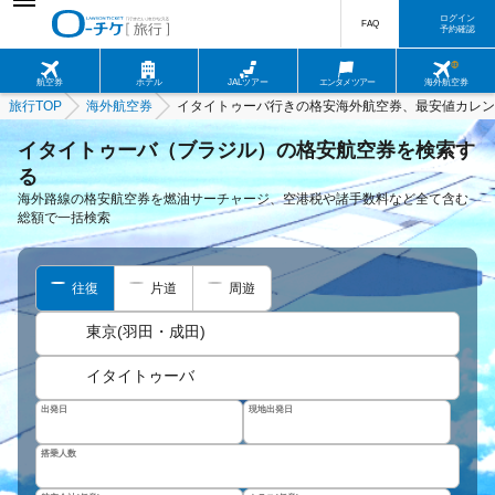
ログイン
FAQ
予約確認
航空券
ホテル
JALツアー
エンタメツアー
海外航空券
旅行TOP
海外航空券
イタイトゥーバ行きの格安海外航空券、最安値カレン
イタイトゥーバ（ブラジル）の格安航空券を検索す
る
海外路線の格安航空券を燃油サーチャージ、空港税や諸手数料など全て含む
総額で一括検索
往復
片道
周遊
東京(羽田・成田)
イタイトゥーバ
出発日
現地出発日
搭乗人数