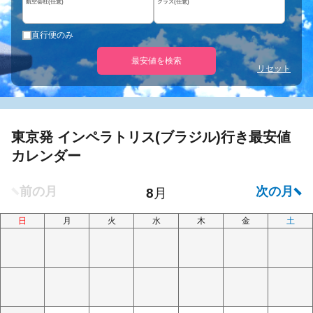
航空会社(任意)
クラス(任意)
直行便のみ
最安値を検索
リセット
東京発 インペラトリス(ブラジル)行き最安値
カレンダー
日
月
火
水
木
金
土