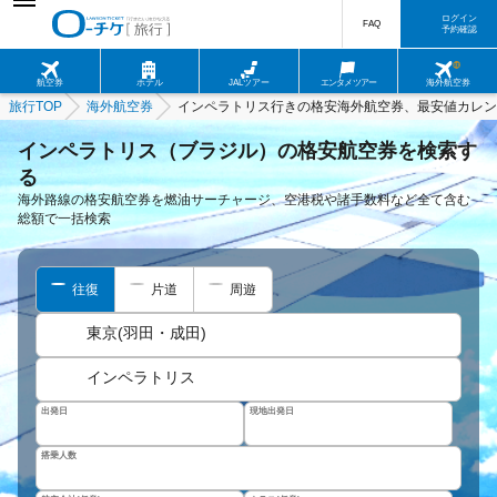
ログイン
FAQ
予約確認
航空券
ホテル
JALツアー
エンタメツアー
海外航空券
旅行TOP
海外航空券
インペラトリス行きの格安海外航空券、最安値カレン
インペラトリス（ブラジル）の格安航空券を検索す
る
海外路線の格安航空券を燃油サーチャージ、空港税や諸手数料など全て含む
総額で一括検索
往復
片道
周遊
東京(羽田・成田)
インペラトリス
出発日
現地出発日
搭乗人数