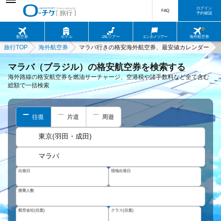
ログイン
FAQ
予約確認
航空券
ホテル
JALツアー
エンタメツアー
海外航空券
旅行TOP
海外航空券
マラバ行きの格安海外航空券、最安値カレンダー
マラバ（ブラジル）の格安航空券を検索する
海外路線の格安航空券を燃油サーチャージ、空港税や諸手数料など全て含む
総額で一括検索
往復
片道
周遊
東京(羽田・成田)
マラバ
出発日
現地出発日
搭乗人数
航空会社(任意)
クラス(任意)