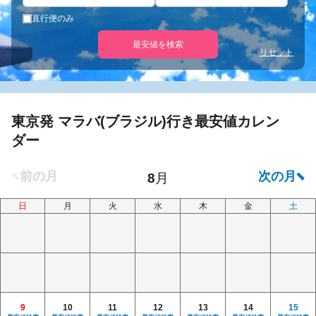
直行便のみ
最安値を検索
リセット
東京発 マラバ(ブラジル)行き最安値カレン
ダー
日
月
火
水
木
金
土
9
10
11
12
13
14
15