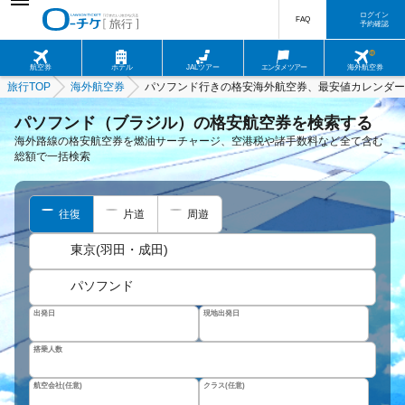
ログイン
FAQ
予約確認
航空券
ホテル
JALツアー
エンタメツアー
海外航空券
旅行TOP
海外航空券
パソフンド行きの格安海外航空券、最安値カレンダー
パソフンド（ブラジル）の格安航空券を検索する
海外路線の格安航空券を燃油サーチャージ、空港税や諸手数料など全て含む
総額で一括検索
往復
片道
周遊
東京(羽田・成田)
パソフンド
出発日
現地出発日
搭乗人数
航空会社(任意)
クラス(任意)