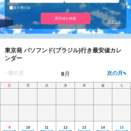
直行便のみ
最安値を検索
リセット
東京発 パソフンド(ブラジル)行き最安値カレ
ンダー
日
月
火
水
木
金
土
9
10
11
12
13
14
15