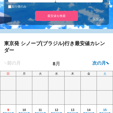
直行便のみ
最安値を検索
リセット
東京発 シノープ(ブラジル)行き最安値カレン
ダー
日
月
火
水
木
金
土
9
10
11
12
13
14
15