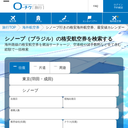
ログイン
FAQ
予約確認
航空券
ホテル
JALツアー
エンタメツアー
海外航空券
旅行TOP
海外航空券
シノープ行きの格安海外航空券、最安値カレンダー
シノープ（ブラジル）の格安航空券を検索する
海外路線の格安航空券を燃油サーチャージ、空港税や諸手数料など全て含む
総額で一括検索
往復
片道
周遊
東京(羽田・成田)
シノープ
出発日
現地出発日
搭乗人数
航空会社(任意)
クラス(任意)