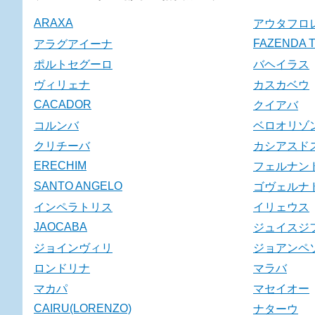
ARAXA
アウタフロ
FAZENDA 
アラグアイーナ
ポルトセグーロ
バヘイラス
ヴィリェナ
カスカベウ
CACADOR
クイアバ
コルンバ
ベロオリゾ
クリチーバ
カシアスド
ERECHIM
フェルナン
SANTO ANGELO
ゴヴェルナ
インペラトリス
イリェウス
JAOCABA
ジュイスジ
ジョインヴィリ
ジョアンペ
ロンドリナ
マラバ
マカパ
マセイオー
CAIRU(LORENZO)
ナターウ