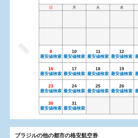
日
月
火
水
9
10
11
12
最安値検索
最安値検索
最安値検索
最安値検索
16
17
18
19
最安値検索
最安値検索
最安値検索
最安値検索
23
24
25
26
最安値検索
最安値検索
最安値検索
最安値検索
30
31
最安値検索
最安値検索
ブラジルの他の都市の格安航空券