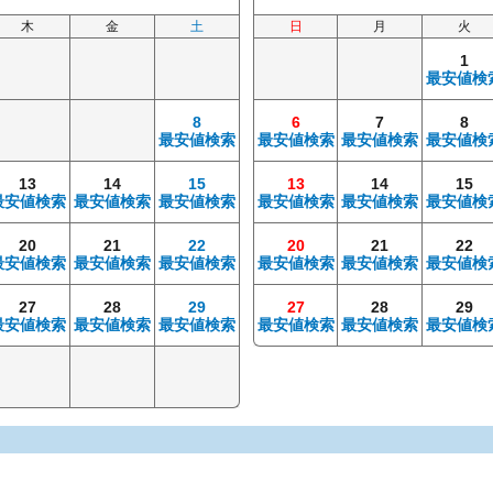
木
金
土
日
月
火
1
最安値検
8
6
7
8
最安値検索
最安値検索
最安値検索
最安値検
13
14
15
13
14
15
最安値検索
最安値検索
最安値検索
最安値検索
最安値検索
最安値検
20
21
22
20
21
22
最安値検索
最安値検索
最安値検索
最安値検索
最安値検索
最安値検
27
28
29
27
28
29
最安値検索
最安値検索
最安値検索
最安値検索
最安値検索
最安値検