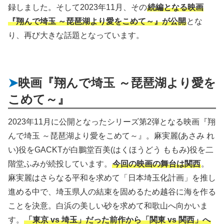
録しました。そして2023年11月、その
続編となる映画
『翔んで埼玉 ～琵琶湖より愛をこめて～』が公開
とな
り、再び大きな話題となっています。
映画『翔んで埼玉 ～琵琶湖より愛を
こめて～』
2023年11月に公開となったシリーズ第2弾となる映画『翔
んで埼玉 ～琵琶湖より愛をこめて～』。麻実麗(あさみ れ
い)役をGACKTが白鵬堂百美(はくほうどう ももみ)役を二
階堂ふみが続投しています。
今回の映画の舞台は関西
。
麻実麗はさらなる平和を求めて「日本埼玉化計画」を推し
進める中で、埼玉県人の結束を固めるため越谷に海を作る
ことを決意。白浜の美しい砂を求めて和歌山へ向かいま
す。
「東京 vs 埼玉」だった前作から「関東 vs 関西」へ