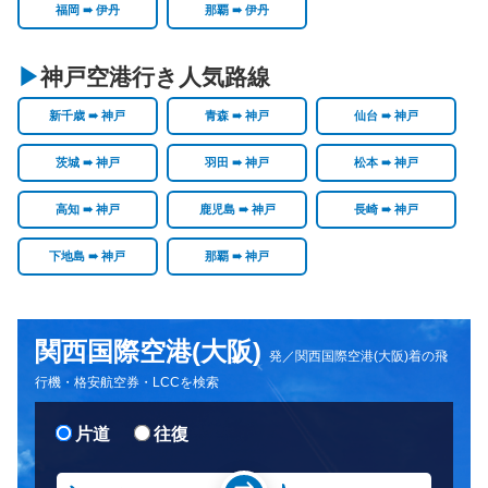
福岡 ➠ 伊丹
那覇 ➠ 伊丹
神戸空港行き人気路線
新千歳 ➠ 神戸
青森 ➠ 神戸
仙台 ➠ 神戸
茨城 ➠ 神戸
羽田 ➠ 神戸
松本 ➠ 神戸
高知 ➠ 神戸
鹿児島 ➠ 神戸
長崎 ➠ 神戸
下地島 ➠ 神戸
那覇 ➠ 神戸
関西国際空港(大阪)
関西国際空港(大阪)