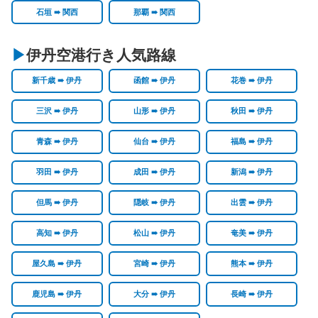
石垣 ➠ 関西
那覇 ➠ 関西
伊丹空港行き人気路線
新千歳 ➠ 伊丹
函館 ➠ 伊丹
花巻 ➠ 伊丹
三沢 ➠ 伊丹
山形 ➠ 伊丹
秋田 ➠ 伊丹
青森 ➠ 伊丹
仙台 ➠ 伊丹
福島 ➠ 伊丹
羽田 ➠ 伊丹
成田 ➠ 伊丹
新潟 ➠ 伊丹
但馬 ➠ 伊丹
隠岐 ➠ 伊丹
出雲 ➠ 伊丹
高知 ➠ 伊丹
松山 ➠ 伊丹
奄美 ➠ 伊丹
屋久島 ➠ 伊丹
宮崎 ➠ 伊丹
熊本 ➠ 伊丹
鹿児島 ➠ 伊丹
大分 ➠ 伊丹
長崎 ➠ 伊丹