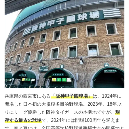
兵庫県の西宮市にある
「阪神甲子園球場」
は、1924年に
開場した日本初の大規模多目的野球場。2023年、18年ぶ
りにリーグ優勝した阪神タイガースの本拠地ですが、
現
存する最古の球場
で、2024年には開場100周年を迎えま
す。春と夏には、全国高等学校野球選手権大会の開催地と