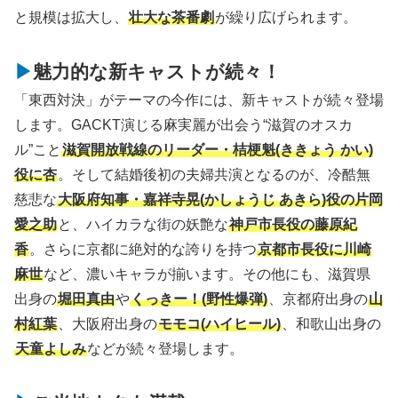
と規模は拡大し、
壮大な茶番劇
が繰り広げられます。
魅力的な新キャストが続々！
「東西対決」がテーマの今作には、新キャストが続々登場
します。GACKT演じる麻実麗が出会う“滋賀のオスカ
ル”こと
滋賀開放戦線のリーダー・桔梗魁(ききょう かい)
役に杏
。そして結婚後初の夫婦共演となるのが、冷酷無
慈悲な
大阪府知事・嘉祥寺晃(かしょうじ あきら)役の片岡
愛之助
と、ハイカラな街の妖艶な
神戸市長役の藤原紀
香
。さらに京都に絶対的な誇りを持つ
京都市長役に川崎
麻世
など、濃いキャラが揃います。その他にも、滋賀県
出身の
堀田真由
や
くっきー！(野性爆弾)
、京都府出身の
山
村紅葉
、大阪府出身の
モモコ(ハイヒール)
、和歌山出身の
天童よしみ
などが続々登場します。