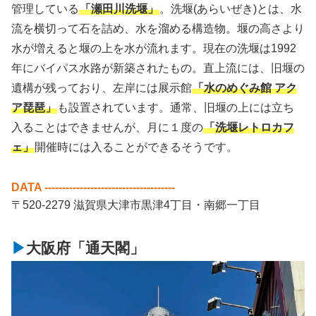
管理している
「瀬田川洗堰」
。洗堰(あらいぜき)とは、水
流を横切って石を詰め、水を溜める構造物。堰の高さより
水が増えると堰の上を水が流れます。現在の洗堰は1992
年にバイパス水路が新築されたもの。直上流には、旧堰の
遺構が残っており、左岸には展示館
「水のめぐみ館 アク
ア琵琶」
も設置されています。通常、旧堰の上には立ち
入ることはできませんが、月に１度の
「洗堰レトロカフ
ェ」
開催時には入ることができるそうです。
DATA -------------------------------------
〒520-2279 滋賀県大津市黒津4丁目・南郷一丁目
大阪府「通天閣」