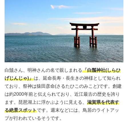
白鬚さん、明神さんの名で親しまれる
「白鬚神社(しらひ
げじんじゃ)」
は、延命長寿・長生きの神様として知られ
ており、祭神は猿田彦命(さるたひこのみこと)です。創建
は約2000年前と伝えられており、近江最古の歴史を誇り
ます。琵琶湖上に浮かぶように見える、
滋賀県を代表す
る絶景スポット
です。週末などには、鳥居のライトアッ
プが行われているそうです。