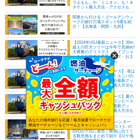
ラえもん」や「ミニオン」も！＆
チケット購入方法・アクセスも
関東から行ける！ゴールデンウィ
ークの旅行穴場スポット6選を紹
介！【北海道・関西・九州】
【2024年USJ最新ニュース】30m
超えの巨大ツリーは今年で見納め!
大興奮のクリスマス・ライブショ
ーも＆おすすめ最新グッズ・お土
産、チケット購入方法も
【2024年USJ最新ニュース】 昼は
ポケモン！夜はゾンビ！ユニバの
ハロウィーン＆おすすめ最新グッ
ズ・お土産、チケット購入方法も
【2024年USJ最新ニュース】夏の
ユニバで楽しみたい！ワンピース
のショーやおすすめの最新グッ
ズ・お土産、チケット購入方法も
あなたの海外旅行を応援！毎月抽選でローチケが
映画『劇場版 シティーハンター
燃油サーチャージをどーーんとキャッシュバッ
天使の涙(エンジェルダスト)』の
ク！
DVDが7/31に発売！映画に出てく
る観光地をまとめて紹介【ロケ地