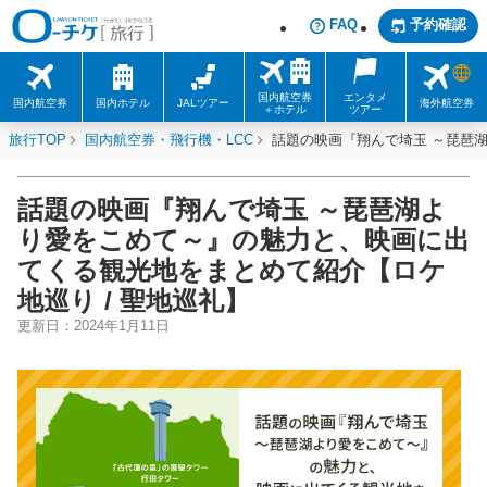
FAQ
予約確認
国内航空券
エンタメ
国内航空券
国内ホテル
JALツアー
海外航空券
＋ホテル
ツアー
旅行TOP
国内航空券・飛行機・LCC
話題の映画『翔んで埼玉 ～琵琶
話題の映画『翔んで埼玉 ～琵琶湖よ
り愛をこめて～』の魅力と、映画に出
てくる観光地をまとめて紹介【ロケ
地巡り / 聖地巡礼】
更新日：
2024年1月11日