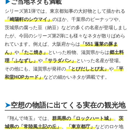
ご当地ネタも満載
シリーズ第1弾では、東京都知事の大好物として描かれる
「崎陽軒のシウマイ」
のほか、千葉県のピーナッツや、
茨城県の腐った豆（納豆）などの多くの名産が登場しまし
たが、今回のシリーズ第2弾にも様々なネタが散りばめら
れています。例えば、大阪府からは
「551 蓬莱の豚ま
ん」
や
「たこ焼き」
といった粉物、滋賀県からは
郷土料
理「ふなずし」
や
「サラダパン」
といった名産が登場。
その他にも、滋賀県が発祥の
「とびだしとび太」
や
「平
和堂HOPカード」
などの細かいネタが満載です。
空想の物語に出てくる実在の観光地
『翔んで埼玉』では、
群馬県の「ロックハート城」
、
茨
城県の「常陸風土記の丘」
、
「東京都庁」
などのロケ地