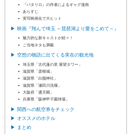
『パタリロ』の作者によるギャグ漫画
あらすじ
実写映画化で大ヒット
映画『翔んで埼玉 ～琵琶湖より愛をこめて～』
魅力的な新キャストが続々！
ご当地ネタも満載
空想の物語に出てくる実在の観光地
埼玉県「古代蓮の里 展望タワー」
滋賀県「彦根城」
滋賀県「白鬚神社」
滋賀県「瀬田川洗堰」
大阪府「通天閣」
兵庫県「阪神甲子園球場」
関西への航空券をチェック
オススメのホテル
まとめ