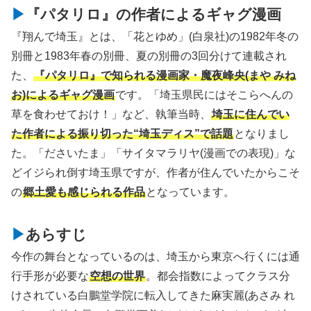
『パタリロ』の作者によるギャグ漫画
『翔んで埼玉』とは、「花とゆめ」(白泉社)の1982年冬の
別冊と1983年春の別冊、夏の別冊の3回分けて連載され
た、
『パタリロ』で知られる漫画家・魔夜峰央(まや みね
お)によるギャグ漫画
です。「埼玉県民にはそこらへんの
草を食わせておけ！」など、執筆当時、
埼玉に住んでい
た作者による振り切った“埼玉ディス”で話題
となりまし
た。「ださいたま」「サイタマラリヤ(漫画での表現)」な
どイジられ倒す埼玉県ですが、作者が住んでいたからこそ
の
郷土愛も感じられる作品
となっています。
あらすじ
今作の舞台となっているのは、埼玉から東京へ行くには通
行手形が必要な
空想の世界
。都会指数によってクラス分
けされている白鵬堂学院に転入してきた麻実麗(あさみ れ