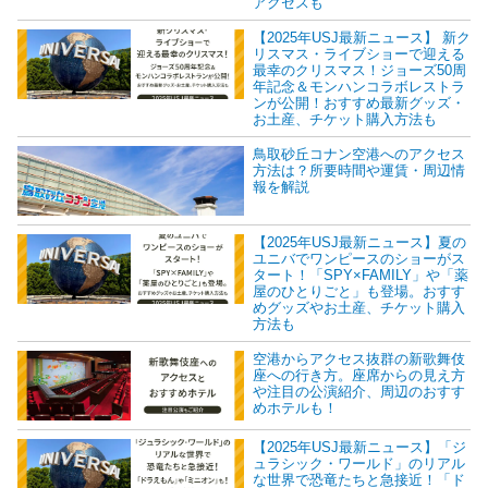
アクセスも
【2025年USJ最新ニュース】 新ク
リスマス・ライブショーで迎える
最幸のクリスマス！ジョーズ50周
年記念＆モンハンコラボレストラ
ンが公開！おすすめ最新グッズ・
お土産、チケット購入方法も
鳥取砂丘コナン空港へのアクセス
方法は？所要時間や運賃・周辺情
報を解説
【2025年USJ最新ニュース】夏の
ユニバでワンピースのショーがス
タート！「SPY×FAMILY」や「薬
屋のひとりごと」も登場。おすす
めグッズやお土産、チケット購入
方法も
空港からアクセス抜群の新歌舞伎
座への行き方。座席からの見え方
や注目の公演紹介、周辺のおすす
めホテルも！
【2025年USJ最新ニュース】「ジ
ュラシック・ワールド」のリアル
な世界で恐竜たちと急接近！「ド