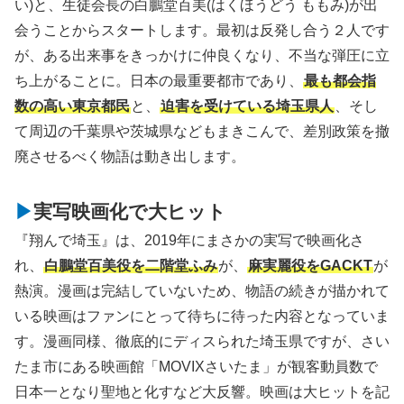
い)と、生徒会長の白鵬堂百美(はくほうどう ももみ)が出
会うことからスタートします。最初は反発し合う２人です
が、ある出来事をきっかけに仲良くなり、不当な弾圧に立
ち上がることに。日本の最重要都市であり、
最も都会指
数の高い東京都民
と、
迫害を受けている埼玉県人
、そし
て周辺の千葉県や茨城県などもまきこんで、差別政策を撤
廃させるべく物語は動き出します。
実写映画化で大ヒット
『翔んで埼玉』は、2019年にまさかの実写で映画化さ
れ、
白鵬堂百美役を二階堂ふみ
が、
麻実麗役をGACKT
が
熱演。漫画は完結していないため、物語の続きが描かれて
いる映画はファンにとって待ちに待った内容となっていま
す。漫画同様、徹底的にディスられた埼玉県ですが、さい
たま市にある映画館「MOVIXさいたま」が観客動員数で
日本一となり聖地と化すなど大反響。映画は大ヒットを記