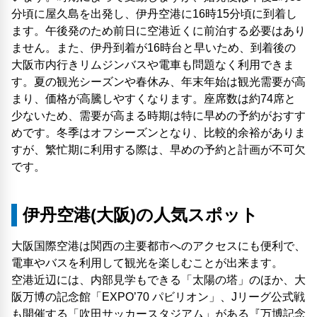
分頃に屋久島を出発し、伊丹空港に16時15分頃に到着し
ます。午後発のため前日に空港近くに前泊する必要はあり
ません。また、伊丹到着が16時台と早いため、到着後の
大阪市内行きリムジンバスや電車も問題なく利用できま
す。夏の観光シーズンや春休み、年末年始は観光需要が高
まり、価格が高騰しやすくなります。座席数は約74席と
少ないため、需要が高まる時期は特に早めの予約がおすす
めです。冬季はオフシーズンとなり、比較的余裕がありま
すが、繁忙期に利用する際は、早めの予約と計画が不可欠
です。
伊丹空港(大阪)の人気スポット
大阪国際空港は関西の主要都市へのアクセスにも便利で、
電車やバスを利用して観光を楽しむことが出来ます。
空港近辺には、内部見学もできる「太陽の塔」のほか、大
阪万博の記念館「EXPO’70 パビリオン」、Jリーグ公式戦
も開催する「吹田サッカースタジアム」がある『万博記念