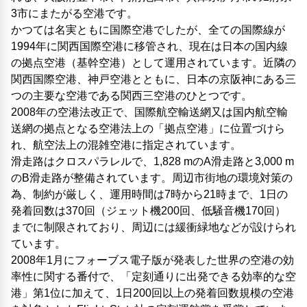
3市にまたがる空港です。
かつては名実ともに国際空港でしたが、全ての国際線が
1994年に関西国際空港に移管され、現在は日本の国内線
の拠点空港（基幹空港）として運用されています。近隣の
関西国際空港、神戸空港とともに、日本の京阪神にある三
つの主要な空港である関西三空港のひとつです。
2008年の空港法改正で、国際航空輸送網又は国内航空輸
送網の拠点となる空港法上の「拠点空港」に位置づけら
れ、航空法上の混雑空港に指定されています。
滑走路はクロスパラレルで、1,828 mのA滑走路と3,000 m
のB滑走路が整備されています。周辺市街地の環境対策の
為、制約が厳しく、運用時間は7時から21時まで、1日の
発着回数は370回（ジェット機200回、低騒音機170回）
までに制限されており、周辺には緩衝緑地などが設けられ
ています。
2008年1月にフォーブス電子版が発表した世界の空港の効
率性に関する番付で、「定刻通りに出発できる効率的な空
港」第1位に加えて、1日200回以上の発着回数規模の空港