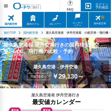
ログイン
予約確認
FAQ
エンタメ
海外航空券
国内航空券
国内ホテル
JALツアー
ツアー
旅行TOP
国内航空券
屋久島空港発 伊丹空港着 の航空券・飛行機・L
屋久島空港発 伊丹空港行きの国内格安航空
券、LCC、飛行機の比較・予約
屋久島空港→伊丹空港
￥29,130～
片道1名様分
屋久島空港発 伊丹空港行き
最安値カレンダー
最安値
最安値