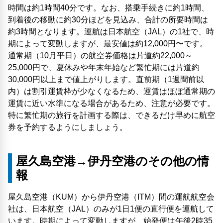
時間は約1時間40分です。なお、搭乗手続きに約1時間、
到着後の移動に約30分ほどを見込み、合計の所要時間は
約3時間となります。運航は日本航空（JAL）の1社で、時
期によって変動しますが、最安値は約12,000円〜です。
通常期（10月平日）の航空券価格は片道約22,000～
25,000円で、夏休みや年末年始など繁忙期には片道約
30,000円以上まで値上がりします。直前期（1週間前以
内）は割引運賃枠が少なくなるため、運賃はほぼ通常期の
運賃に近い水準になる場合があるため、注意が必要です。
特に繁忙期の旅行を計画する際は、できるだけ早めに航空
券を予約するようにしましょう。
屋久島空港→伊丹空港のその他の情
報
屋久島空港（KUM）から伊丹空港（ITM）間の運航航空会
社は、日本航空（JAL）のみが1日1便の直行便を運航して
います。時期によって変動しますが、始発便は午後2時35