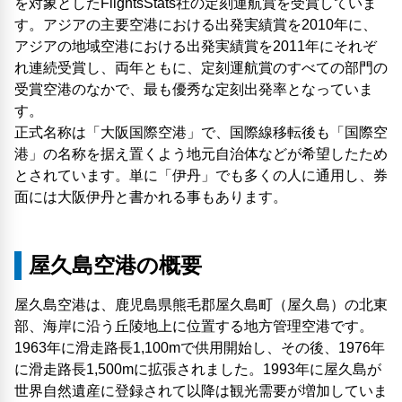
を対象としたFlightsStats社の定刻運航賞を受賞していま
す。アジアの主要空港における出発実績賞を2010年に、
アジアの地域空港における出発実績賞を2011年にそれぞ
れ連続受賞し、両年ともに、定刻運航賞のすべての部門の
受賞空港のなかで、最も優秀な定刻出発率となっていま
す。
正式名称は「大阪国際空港」で、国際線移転後も「国際空
港」の名称を据え置くよう地元自治体などが希望したため
とされています。単に「伊丹」でも多くの人に通用し、券
面には大阪伊丹と書かれる事もあります。
屋久島空港の概要
屋久島空港は、鹿児島県熊毛郡屋久島町（屋久島）の北東
部、海岸に沿う丘陵地上に位置する地方管理空港です。
1963年に滑走路長1,100mで供用開始し、その後、1976年
に滑走路長1,500mに拡張されました。1993年に屋久島が
世界自然遺産に登録されて以降は観光需要が増加していま