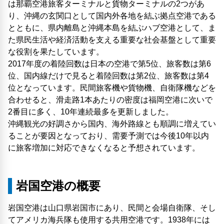
は那覇空港旅客ターミナルと貨物ターミナルの2つがあ
り、沖縄の玄関口として国内外各地を結ぶ拠点空港である
とともに、県内離島と沖縄本島を結ぶハブ空港として、ま
た県民生活や経済活動を支える重要な社会基盤として重要
な役割を果たしています。
2017年度の着陸回数は日本の空港で第5位、旅客数は第6
位、国内線だけで見ると着陸回数は第2位、旅客数は第4
位となっています。民間旅客機や貨物機、自衛隊機などを
合わせると、滑走路1本あたりの密度は福岡空港に次いで
2番目に多く、10年連続最多を更新しました。
沖縄観光の好調さから国内、海外路線とも順調に増えてい
ることが要因となっており、需要予測では今後10年以内
に旅客増加に対応できなくなると予想されています。
岩国空港の概要
岩国空港は山口県岩国市にあり、民間と会場自衛隊、そし
てアメリカ海兵隊も使用する共用空港です。1938年には