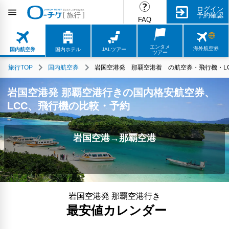
ログイン
予約確認
FAQ
エンタメ
海外航空券
国内航空券
国内ホテル
JALツアー
ツアー
旅行TOP
国内航空券
岩国空港発 那覇空港着 の航空券・飛行機・LC
岩国空港発 那覇空港行きの国内格安航空券、
LCC、飛行機の比較・予約
岩国空港→那覇空港
岩国空港発 那覇空港行き
最安値カレンダー