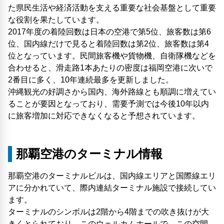
た県民生活や経済活動を支える重要な社会基盤として重要
な役割を果たしています。
2017年度の着陸回数は日本の空港で第5位、旅客数は第6
位、国内線だけで見ると着陸回数は第2位、旅客数は第4
位となっています。民間旅客機や貨物機、自衛隊機などを
合わせると、滑走路1本あたりの密度は福岡空港に次いで
2番目に多く、10年連続最多を更新しました。
沖縄観光の好調さから国内、海外路線とも順調に増えてい
ることが要因となっており、需要予測では今後10年以内
に旅客増加に対応できなくなると予想されています。
那覇空港のターミナル情報
那覇空港のターミナルビルは、国内線エリアと国際線エリ
アに分かれていて、際内連結ターミナル施設で接続してい
ます。
ターミナルのシンボルは2階から4階までの吹き抜けが大
きくとられており、このウェルカムホールで、この空間