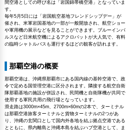
間空港としての呼び名は「岩国錦帯橋空港」となっていま
す。
毎年5月5日には「岩国航空基地フレンドシップデー」が
催され、米軍岩国基地の一部が一般開放され、航空ショー
や軍用機の展示などを見ることができます。ブルーインパ
ルスなど日米航空機によるアクロバットが大人気で、有料
の臨時シャトルバスも運行するほどの観客が訪れます。
那覇空港の概要
那覇空港は、沖縄県那覇市にある国内線の基幹空港で、政
令で定める国管理空港に区分されます。隣接する航空自衛
隊那覇基地の施設が併設され、民間機と自衛隊機が共同で
使用する軍民共用の飛行場となっています。
滑走路は3000m×45m、2700m×60mの2本で、ターミナル
は那覇空港旅客ターミナルと貨物ターミナルの2つがあ
り、沖縄の玄関口として国内外各地を結ぶ拠点空港である
とともに、県内離島と沖縄本島を結ぶハブ空港として、ま