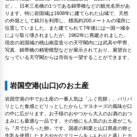
ビ」、日本三名橋の1つである錦帯橋などの観光名所があ
ります。特に岩国城は1608年に建てられた山城で、天然
の外堀として錦川を利用し、標高約200メートルの場所に
位置していました。また建てられて7年後には一国一城令
により取り壊されましたが、1962年に再建されました。
現在の岩国城の桃山南蛮造りの天守閣内には武具や甲冑、
写真、錦帯橋の精密模型などが展示されており、展望台と
なっている天守閣からは市街を一望することができます。
岩国空港(山口)のお土産
岩国空港の中でお土産の一番人気は「ふぐ煎餅」。パリパ
リとした食感とピリッとしたからしマヨネーズの風味が口
の中に広がります。お子様のおやつから大人のお酒のおつ
まみにも最適な一品です。その他にも人気のお土産がこち
ら『月でひろった卵』です。国産の和栗と山口県産の卵と
牛乳を使用したまろやかなクリームをふんわりと蒸したカ