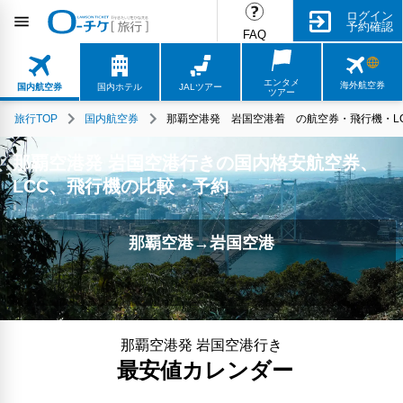
ログイン
予約確認
FAQ
エンタメ
海外航空券
国内航空券
国内ホテル
JALツアー
ツアー
旅行TOP
国内航空券
那覇空港発 岩国空港着 の航空券・飛行機・LC
那覇空港発 岩国空港行きの国内格安航空券、
LCC、飛行機の比較・予約
那覇空港→岩国空港
那覇空港発 岩国空港行き
最安値カレンダー