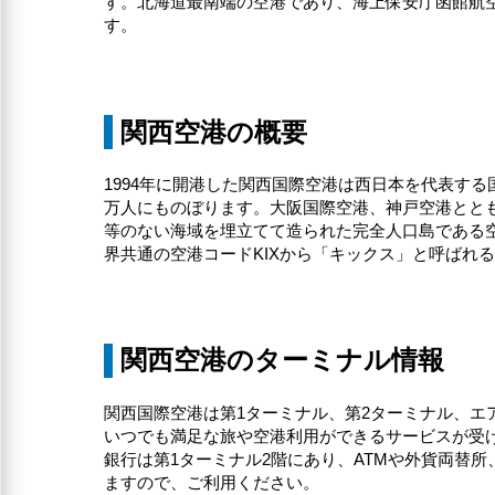
す。北海道最南端の空港であり、海上保安庁函館航空
す。
関西空港の概要
1994年に開港した関西国際空港は西日本を代表する
万人にものぼります。大阪国際空港、神戸空港とと
等のない海域を埋立てて造られた完全人口島である
界共通の空港コードKIXから「キックス」と呼ばれ
関西空港のターミナル情報
関西国際空港は第1ターミナル、第2ターミナル、エ
いつでも満足な旅や空港利用ができるサービスが受
銀行は第1ターミナル2階にあり、ATMや外貨両替
ますので、ご利用ください。