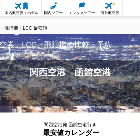
国内航空券＋ホテル
国内ツアー
エンタメツアー
海外航空券
飛行機・LCC 最安値
空券、LCC、飛行機の比較・予約
関西空港→函館空港
関西空港発 函館空港行き
最安値カレンダー