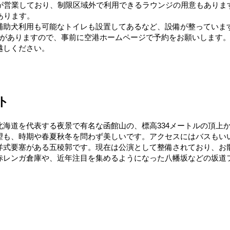
が営業しており、制限区域外で利用できるラウンジの用意もあります。
あります。
補助犬利用も可能なトイレも設置してあるなど、設備が整っていま
場がありますので、事前に空港ホームページで予約をお願いします
越しください。
ト
海道を代表する夜景で有名な函館山の、標高334メートルの頂上
望も、時期や春夏秋冬を問わず美しいです。アクセスにはバスもい
洋式要塞がある五稜郭です。現在は公演として整備されており、お
赤レンガ倉庫や、近年注目を集めるようになった八幡坂などの坂道