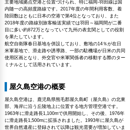
主要地域拠点空港と位置づけられ、特に福岡-羽田線は国
内随一の高頻度路線です。2017年度の年間利用客数、着
陸回数はともに日本の空港で第4位となっており、また
2018年度の路線別旅客輸送実績では羽田～福岡間が二番
目に多い約872万となっていて九州の表玄関としての役割
を果たしています。
航空自衛隊春日基地を併設しており、敷地の14％が在日
米軍基地で、滑走路や誘導路、一部の駐機場が日米の共同
使用区画となり、外交官や米軍関係者の移動する際のター
ミナルとして活用されています。
屋久島空港の概要
屋久島空港は、鹿児島県熊毛郡屋久島町（屋久島）の北東
部、海岸に沿う丘陵地上に位置する地方管理空港です。
1963年に滑走路長1,100mで供用開始し、その後、1976年
に滑走路長1,500mに拡張されました。1993年に屋久島が
世界自然遺産に登録されて以降は観光需要が増加していま