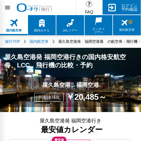
ログイン
予約確認
FAQ
エンタメ
海外航空券
国内航空券
国内ホテル
JALツアー
ツアー
旅行TOP
国内航空券
屋久島空港発 福岡空港着 の航空券・飛行機・L
屋久島空港発 福岡空港行きの国内格安航空
券、LCC、飛行機の比較・予約
屋久島空港→福岡空港
￥20,485～
片道1名様分
屋久島空港発 福岡空港行き
最安値カレンダー
最安値