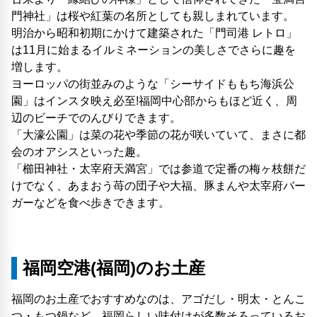
門神社」は桜や紅葉の名所としても親しまれています。
明治から昭和初期にかけて建築された「門司港 レトロ」
は11月に始まるイルミネーションの美しさでさらに趣を
増します。
ヨーロッパの街並みのような「シーサイドももち海浜公
園」はインスタ映え必至!福岡中心部からもほど近く、周
辺のビーチでのんびりできます。
「大濠公園」は菜の花や季節の花が咲いていて、まさに都
会のオアシスといった趣。
「櫛田神社・太宰府天満宮」では参道で定番の梅ヶ枝餅だ
けでなく、あまおう苺の団子や大福、豚まんや太宰府バー
ガーなどを食べ歩きできます。
福岡空港(福岡)のお土産
福岡のお土産でおすすめなのは、アゴだし・明太・とんこ
つ・もつ鍋など、福岡らしい味付けが多数そろっているお