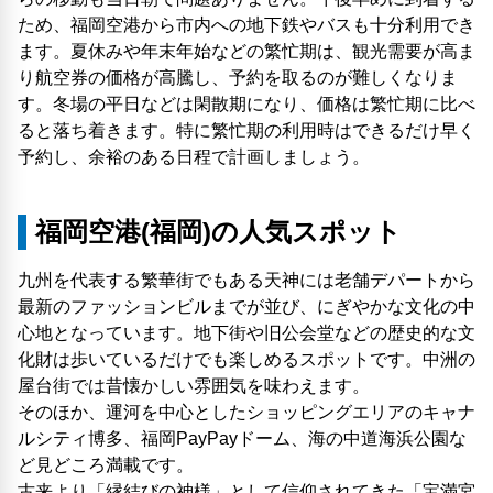
ため、福岡空港から市内への地下鉄やバスも十分利用でき
ます。夏休みや年末年始などの繁忙期は、観光需要が高ま
り航空券の価格が高騰し、予約を取るのが難しくなりま
す。冬場の平日などは閑散期になり、価格は繁忙期に比べ
ると落ち着きます。特に繁忙期の利用時はできるだけ早く
予約し、余裕のある日程で計画しましょう。
福岡空港(福岡)の人気スポット
九州を代表する繁華街でもある天神には老舗デパートから
最新のファッションビルまでが並び、にぎやかな文化の中
心地となっています。地下街や旧公会堂などの歴史的な文
化財は歩いているだけでも楽しめるスポットです。中洲の
屋台街では昔懐かしい雰囲気を味わえます。
そのほか、運河を中心としたショッピングエリアのキャナ
ルシティ博多、福岡PayPayドーム、海の中道海浜公園な
ど見どころ満載です。
古来より「縁結びの神様」として信仰されてきた「宝満宮