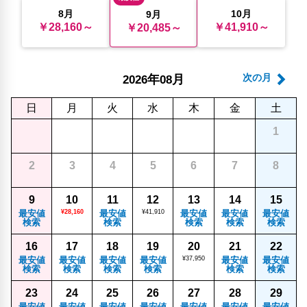
8月
10月
9月
￥28,160～
￥41,910～
￥20,485～
年
月
次の月
2026
08
日
月
火
水
木
金
土
1
2
3
4
5
6
7
8
9
10
11
12
13
14
15
最安値
¥28,160
最安値
¥41,910
最安値
最安値
最安値
検索
検索
検索
検索
検索
16
17
18
19
20
21
22
最安値
最安値
最安値
最安値
¥37,950
最安値
最安値
検索
検索
検索
検索
検索
検索
23
24
25
26
27
28
29
最安値
最安値
最安値
最安値
最安値
最安値
最安値