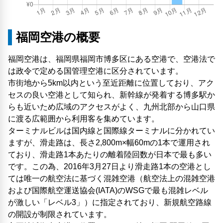
福岡空港の概要
福岡空港は、福岡県福岡市博多区にある空港で、空港法で
は政令で定める国管理空港に区分されています。
市街地から5km以内という至近距離に位置しており、アク
セスの良い空港として知られ、新幹線が発着する博多駅か
らも近いため広域のアクセスがよく、九州北部から山口県
に渡る広範囲から利用客を集めています。
ターミナルビルは国内線と国際線ターミナルに分かれてい
ますが、滑走路は、長さ2,800m×幅60mの1本で運用され
ており、滑走路1本あたりの離着陸回数が日本で最も多い
です。この為、2016年3月27日より滑走路1本の空港とし
ては唯一の航空法に基づく混雑空港（航空法上の混雑空港
および国際航空運送協会(IATA)のWSGで最も混雑レベル
が激しい「レベル3」）に指定されており、新規航空路線
の開設が制限されています。