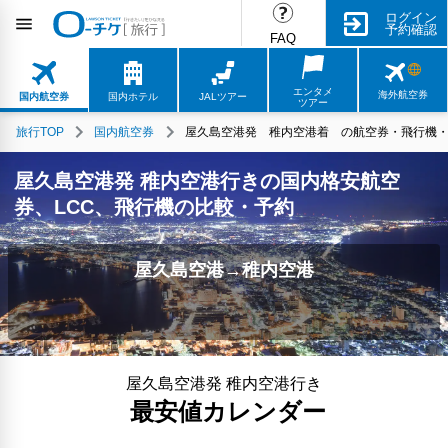
ログイン
予約確認
FAQ
エンタメ
海外航空券
国内航空券
国内ホテル
JALツアー
ツアー
旅行TOP
国内航空券
屋久島空港発 稚内空港着 の航空券・飛行機・L
屋久島空港発 稚内空港行きの国内格安航空
券、LCC、飛行機の比較・予約
屋久島空港→稚内空港
屋久島空港発 稚内空港行き
最安値カレンダー