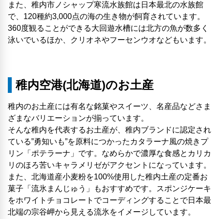
また、稚内市ノシャップ寒流水族館は日本最北の水族館
で、120種約3,000点の海の生き物が飼育されています。
360度観ることができる大回遊水槽には北方の魚が数多く
泳いでいるほか、クリオネやフーセンウオなどもいます。
稚内空港(北海道)のお土産
稚内のお土産には有名な銘菓やスイーツ、名産品などさま
ざまなバリエーションが揃っています。
そんな稚内を代表するお土産が、稚内ブランドに認定され
ている”勇知いも”を原料につかったカタラーナ風の焼きプ
リン「ポテラーナ」です。なめらかで濃厚な食感とカリカ
リのほろ苦いキャラメリゼがアクセントになっています。
また、北海道産小麦粉を100%使用した稚内土産の定番お
菓子「流氷まんじゅう」もおすすめです。スポンジケーキ
をホワイトチョコレートでコーディングすることで日本最
北端の宗谷岬から見える流氷をイメージしています。