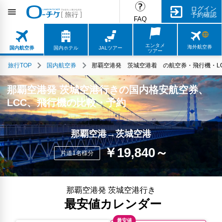
ログイン
予約確認
FAQ
エンタメ
海外航空券
国内航空券
国内ホテル
JALツアー
ツアー
旅行TOP
国内航空券
那覇空港発 茨城空港着 の航空券・飛行機・LC
那覇空港発 茨城空港行きの国内格安航空券、
LCC、飛行機の比較・予約
那覇空港→茨城空港
￥19,840～
片道1名様分
那覇空港発 茨城空港行き
最安値カレンダー
最安値