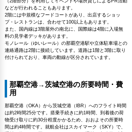
（2階部分）を利用してイベントや場所貸しによるPR活動
などが行われることもあります。
2階には中規模なフードコートがあり、出店するショッ
プ・レストランは、合わせて100以上もあります。
また、国内線は3階屋外の南北に、国際線は4階に入場無
料の見学者デッキがあります。
モノレール（ゆいレール）の那覇空港駅や立体駐車場との
連絡通路は2階に接続しています。道路は1階と3階に取り
付けられており、車両の動線が区分されています。
那覇空港→茨城空港の所要時間・費
用
那覇空港（OKA）から茨城空港（IBR）へのフライト時間
は約2時間25分です。搭乗手続きに約1時間、到着後の荷
物受け取りに約30分程度かかるため、おおよその所要時
間は約4時間です。就航会社はスカイマーク（SKY）で、