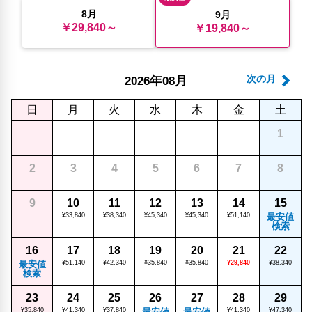
8月
9月
￥29,840～
￥19,840～
年
月
次の月
2026
08
日
月
火
水
木
金
土
1
2
3
4
5
6
7
8
9
10
11
12
13
14
15
¥33,840
¥38,340
¥45,340
¥45,340
¥51,140
最安値
検索
16
17
18
19
20
21
22
最安値
¥51,140
¥42,340
¥35,840
¥35,840
¥29,840
¥38,340
検索
23
24
25
26
27
28
29
¥35,840
¥41,340
¥37,840
最安値
最安値
¥41,340
¥47,340