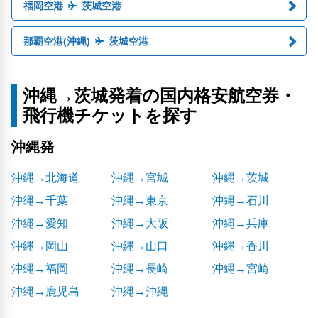
福岡空港
茨城空港
那覇空港(沖縄)
茨城空港
沖縄→茨城発着の国内格安航空券・
飛行機チケットを探す
沖縄発
沖縄→北海道
沖縄→宮城
沖縄→茨城
沖縄→千葉
沖縄→東京
沖縄→石川
沖縄→愛知
沖縄→大阪
沖縄→兵庫
沖縄→岡山
沖縄→山口
沖縄→香川
沖縄→福岡
沖縄→長崎
沖縄→宮崎
沖縄→鹿児島
沖縄→沖縄