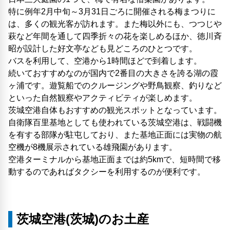
特に例年2月中旬～3月31日ごろに開催される梅まつりに
は、多くの観光客が訪れます。また梅以外にも、つつじや
萩など年間を通して四季折々の花を楽しめるほか、徳川斉
昭が設計した好文亭なども見どころのひとつです。
バスを利用して、空港から1時間ほどで到着します。
続いておすすめなのが国内で2番目の大きさを誇る湖の霞
ヶ浦です。遊覧船でのクルージングや野鳥観察、釣りなど
といった自然観察やアクティビティが楽しめます。
茨城空港自体もおすすめの観光スポットとなっています。
自衛隊百里基地としても使われている茨城空港は、戦闘機
を有する部隊が駐屯しており、また基地正面には実物の航
空機が8機展示されている雄飛園があります。
空港ターミナルから基地正面までは約5kmで、短時間で移
動するのであればタクシーを利用するのが便利です。
茨城空港(茨城)のお土産