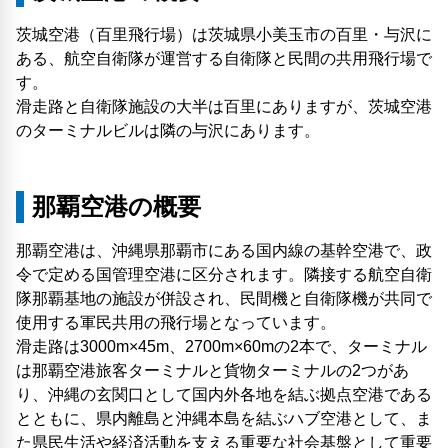
茨城空港（百里飛行場）は茨城県小美玉市の百里・与沢に
ある、航空自衛隊が運営する自衛隊と民間の共用飛行場で
す。
滑走路と自衛隊施設の大半は百里にありますが、茨城空港
のターミナルビルは隣の与沢にあります。
那覇空港の概要
那覇空港は、沖縄県那覇市にある国内線の基幹空港で、政
令で定める国管理空港に区分されます。隣接する航空自衛
隊那覇基地の施設が併設され、民間機と自衛隊機が共同で
使用する軍民共用の飛行場となっています。
滑走路は3000m×45m、2700m×60mの2本で、ターミナル
は那覇空港旅客ターミナルと貨物ターミナルの2つがあ
り、沖縄の玄関口として国内外各地を結ぶ拠点空港である
とともに、県内離島と沖縄本島を結ぶハブ空港として、ま
た県民生活や経済活動を支える重要な社会基盤として重要