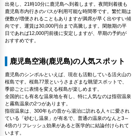
出発し、21時10分に鹿児島へ到着します。夜間到着後も
鹿児島市内行きのバスが利用可能な時間帯です。繁忙期は
便数が増便されることもありますが満席が早く出やすい傾
向です。運賃は30,000円台まで高騰します。閑散期の平
日であれば12,000円前後に安定しますが、早期の予約が
おすすめです。
鹿児島空港(鹿児島)の人気スポット
鹿児島のシンボルといえば、現在も活動している活火山の
桜島です。桜島77景というさまざまな眺望スポットで、
季節ごとに表情を変える桜島が楽しめます。
全国的にも有名な温泉地を有し、特に人気なのは指宿温泉
と霧島温泉の2つがあります。
指宿温泉は、300年もの昔から湯治に訪れる人々に愛され
ている「砂むし温泉」が有名で、普通の温泉のなんと3～
4倍のリフレッシュ効果があると医学的に結論付けられて
います。