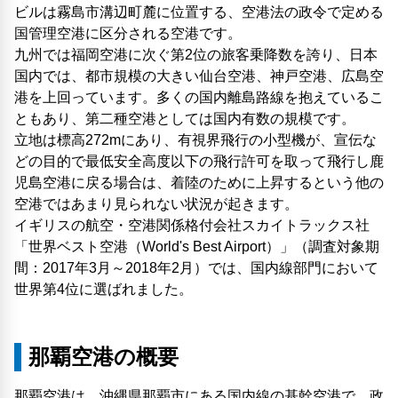
ビルは霧島市溝辺町麓に位置する、空港法の政令で定める
国管理空港に区分される空港です。
九州では福岡空港に次ぐ第2位の旅客乗降数を誇り、日本
国内では、都市規模の大きい仙台空港、神戸空港、広島空
港を上回っています。多くの国内離島路線を抱えているこ
ともあり、第二種空港としては国内有数の規模です。
立地は標高272mにあり、有視界飛行の小型機が、宣伝な
どの目的で最低安全高度以下の飛行許可を取って飛行し鹿
児島空港に戻る場合は、着陸のために上昇するという他の
空港ではあまり見られない状況が起きます。
イギリスの航空・空港関係格付会社スカイトラックス社
「世界ベスト空港（World's Best Airport）」（調査対象期
間：2017年3月～2018年2月）では、国内線部門において
世界第4位に選ばれました。
那覇空港の概要
那覇空港は、沖縄県那覇市にある国内線の基幹空港で、政