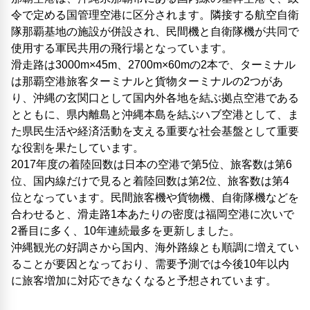
令で定める国管理空港に区分されます。隣接する航空自衛
隊那覇基地の施設が併設され、民間機と自衛隊機が共同で
使用する軍民共用の飛行場となっています。
滑走路は3000m×45m、2700m×60mの2本で、ターミナル
は那覇空港旅客ターミナルと貨物ターミナルの2つがあ
り、沖縄の玄関口として国内外各地を結ぶ拠点空港である
とともに、県内離島と沖縄本島を結ぶハブ空港として、ま
た県民生活や経済活動を支える重要な社会基盤として重要
な役割を果たしています。
2017年度の着陸回数は日本の空港で第5位、旅客数は第6
位、国内線だけで見ると着陸回数は第2位、旅客数は第4
位となっています。民間旅客機や貨物機、自衛隊機などを
合わせると、滑走路1本あたりの密度は福岡空港に次いで
2番目に多く、10年連続最多を更新しました。
沖縄観光の好調さから国内、海外路線とも順調に増えてい
ることが要因となっており、需要予測では今後10年以内
に旅客増加に対応できなくなると予想されています。