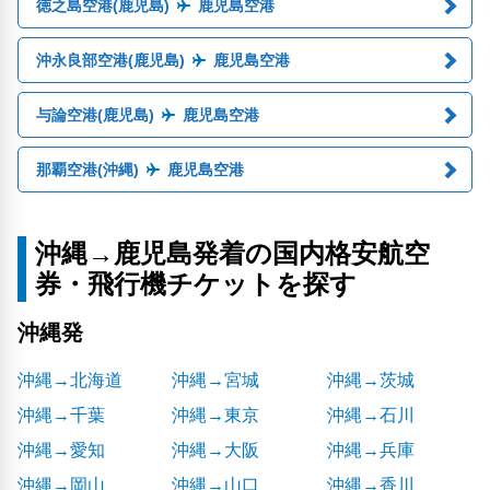
徳之島空港(鹿児島)
鹿児島空港
沖永良部空港(鹿児島)
鹿児島空港
与論空港(鹿児島)
鹿児島空港
那覇空港(沖縄)
鹿児島空港
沖縄→鹿児島発着の国内格安航空
券・飛行機チケットを探す
沖縄発
沖縄→北海道
沖縄→宮城
沖縄→茨城
沖縄→千葉
沖縄→東京
沖縄→石川
沖縄→愛知
沖縄→大阪
沖縄→兵庫
沖縄→岡山
沖縄→山口
沖縄→香川