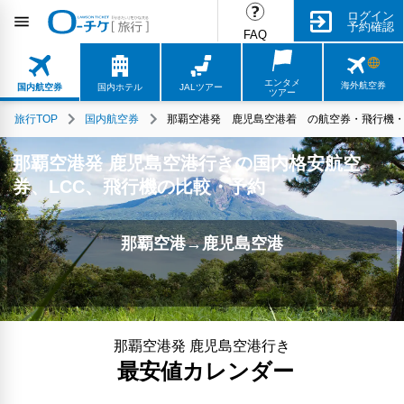
ログイン
予約確認
FAQ
エンタメ
海外航空券
国内航空券
国内ホテル
JALツアー
ツアー
旅行TOP
国内航空券
那覇空港発 鹿児島空港着 の航空券・飛行機・L
那覇空港発 鹿児島空港行きの国内格安航空
券、LCC、飛行機の比較・予約
那覇空港→鹿児島空港
那覇空港発 鹿児島空港行き
最安値カレンダー