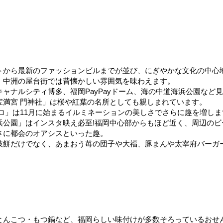
トから最新のファッションビルまでが並び、にぎやかな文化の中心
。中洲の屋台街では昔懐かしい雰囲気を味わえます。
ャナルシティ博多、福岡PayPayドーム、海の中道海浜公園など
宝満宮 門神社」は桜や紅葉の名所としても親しまれています。
ロ」は11月に始まるイルミネーションの美しさでさらに趣を増しま
浜公園」はインスタ映え必至!福岡中心部からもほど近く、周辺のビ
さに都会のオアシスといった趣。
枝餅だけでなく、あまおう苺の団子や大福、豚まんや太宰府バーガ
とんこつ・もつ鍋など、福岡らしい味付けが多数そろっているおせ