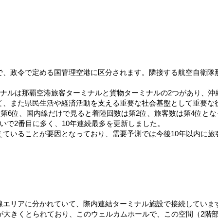
で、政令で定める国管理空港に区分されます。隣接する航空自衛隊
で、ターミナルは那覇空港旅客ターミナルと貨物ターミナルの2つがあ
て、また県民生活や経済活動を支える重要な社会基盤として重要な
数は第6位、国内線だけで見ると着陸回数は第2位、旅客数は第4位と
いで2番目に多く、10年連続最多を更新しました。
えていることが要因となっており、需要予測では今後10年以内に旅
線エリアに分かれていて、際内連結ターミナル施設で接続していま
が大きくとられており、このウェルカムホールで、この空間（2階