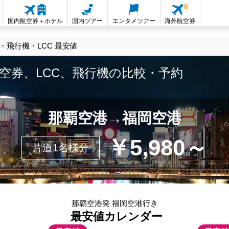
国内航空券＋ホテル
国内ツアー
エンタメツアー
海外航空券
飛行機・LCC 最安値
空券、LCC、飛行機の比較・予約
那覇空港→福岡空港
￥5,980～
片道1名様分
那覇空港発 福岡空港行き
最安値カレンダー