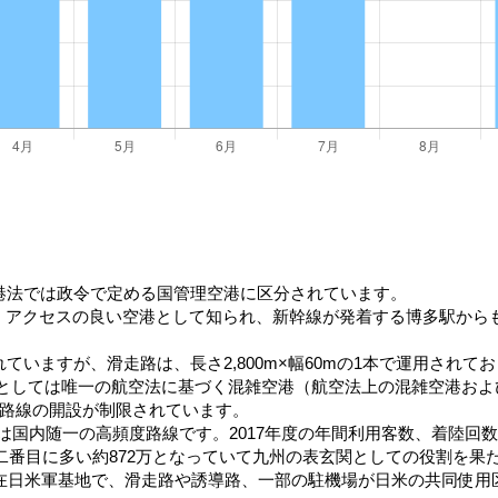
港法では政令で定める国管理空港に区分されています。
り、アクセスの良い空港として知られ、新幹線が発着する博多駅から
いますが、滑走路は、長さ2,800m×幅60mの1本で運用されて
空港としては唯一の航空法に基づく混雑空港（航空法上の混雑空港および
空路線の開設が制限されています。
は国内随一の高頻度路線です。2017年度の年間利用客数、着陸回
が二番目に多い約872万となっていて九州の表玄関としての役割を果
が在日米軍基地で、滑走路や誘導路、一部の駐機場が日米の共同使用