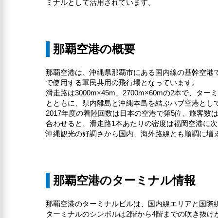
ミナルとして活用されています。
那覇空港の概要
那覇空港は、沖縄県那覇市にある国内線の基幹空港
で使用する軍民共用の飛行場となっています。
滑走路は3000m×45m、2700m×60mの2本
とともに、県内離島と沖縄本島を結ぶハブ空港とし
2017年度の着陸回数は日本の空港で第5位、旅客
合わせると、滑走路1本あたりの密度は福岡空港に次
沖縄観光の好調さから国内、海外路線とも順調に増
那覇空港のターミナル情報
那覇空港のターミナルビルは、国内線エリアと国際
ターミナルのシンボルは2階から4階までの吹き抜け