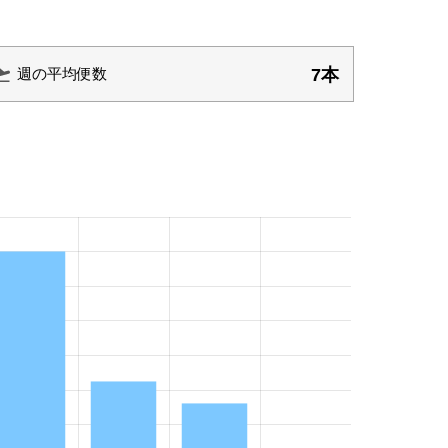
7本
週の平均便数