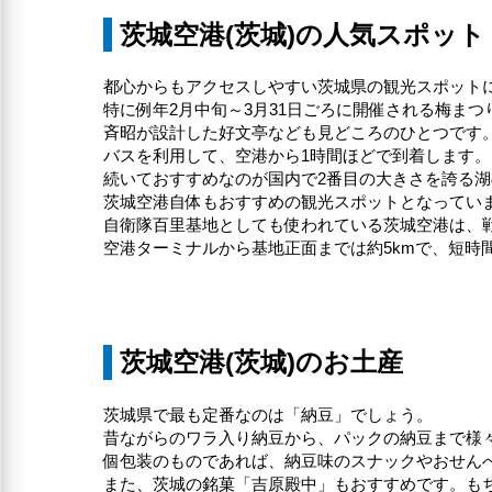
茨城空港(茨城)の人気スポット
都心からもアクセスしやすい茨城県の観光スポット
特に例年2月中旬～3月31日ごろに開催される梅ま
斉昭が設計した好文亭なども見どころのひとつです
バスを利用して、空港から1時間ほどで到着します。
続いておすすめなのが国内で2番目の大きさを誇る
茨城空港自体もおすすめの観光スポットとなってい
自衛隊百里基地としても使われている茨城空港は、
空港ターミナルから基地正面までは約5kmで、短時
茨城空港(茨城)のお土産
茨城県で最も定番なのは「納豆」でしょう。
昔ながらのワラ入り納豆から、パックの納豆まで様
個包装のものであれば、納豆味のスナックやおせん
また、茨城の銘菓「吉原殿中」もおすすめです。も