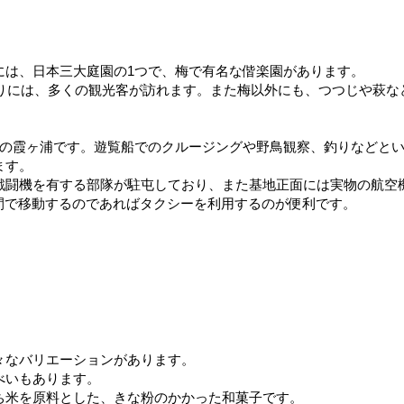
には、日本三大庭園の1つで、梅で有名な偕楽園があります。
つりには、多くの観光客が訪れます。また梅以外にも、つつじや萩
。
湖の霞ヶ浦です。遊覧船でのクルージングや野鳥観察、釣りなどと
ます。
戦闘機を有する部隊が駐屯しており、また基地正面には実物の航空
間で移動するのであればタクシーを利用するのが便利です。
々なバリエーションがあります。
べいもあります。
ち米を原料とした、きな粉のかかった和菓子です。