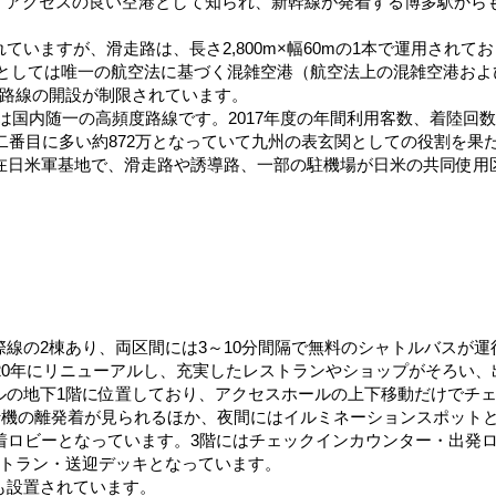
り、アクセスの良い空港として知られ、新幹線が発着する博多駅から
いますが、滑走路は、長さ2,800m×幅60mの1本で運用されて
空港としては唯一の航空法に基づく混雑空港（航空法上の混雑空港および
空路線の開設が制限されています。
は国内随一の高頻度路線です。2017年度の年間利用客数、着陸回
が二番目に多い約872万となっていて九州の表玄関としての役割を果
が在日米軍基地で、滑走路や誘導路、一部の駐機場が日米の共同使用
線の2棟あり、両区間には3～10分間隔で無料のシャトルバスが運
020年にリニューアルし、充実したレストランやショップがそろい
ルの地下1階に位置しており、アクセスホールの上下移動だけでチ
飛行機の離発着が見られるほか、夜間にはイルミネーションスポット
着ロビーとなっています。3階にはチェックインカウンター・出発
ストラン・送迎デッキとなっています。
も設置されています。