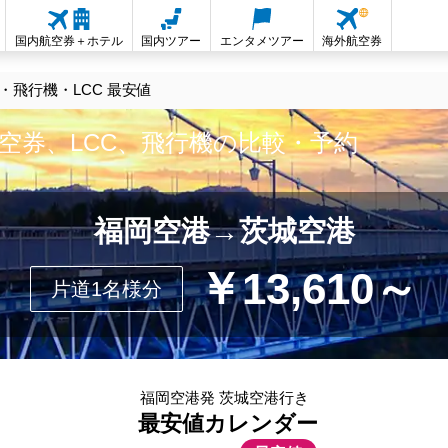
国内航空券＋ホテル
国内ツアー
エンタメツアー
海外航空券
飛行機・LCC 最安値
空券、LCC、飛行機の比較・予約
福岡空港→茨城空港
￥13,610～
片道1名様分
福岡空港発 茨城空港行き
最安値カレンダー