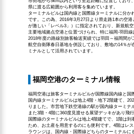
市街地から5km以内という至近距離に位置してお
県に渡る広範囲から利用客を集めています。
ターミナルビルは国内線と国際線ターミナルに分かれて
です。この為、2016年3月27日より滑走路1本の
が激しい「レベル3」）に指定されており、新規航
主要地域拠点空港と位置づけられ、特に福岡-羽田線
2018年度の路線別旅客輸送実績では羽田～福岡間
航空自衛隊春日基地を併設しており、敷地の14％
ミナルとして活用されています。
福岡空港のターミナル情報
福岡空港は旅客ターミナルビルが国際線国内線と国際
国内線ターミナルビルは地上4階・地下2階建て、2
りました。市営地下鉄空港線の駅が国内線ターミナ
また3階・4階に360度見渡せる展望デッキがあり
国際線のターミナルビルは地上4階建てで、1階は到
ため、お土産を用意するのにも便利です。4階はレ
ラウンジは、国内線・国際線どちらのターミナルに