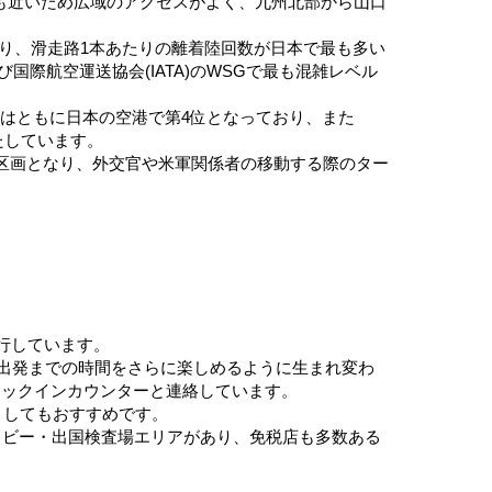
も近いため広域のアクセスがよく、九州北部から山口
おり、滑走路1本あたりの離着陸回数が日本で最も多い
国際航空運送協会(IATA)のWSGで最も混雑レベル
数はともに日本の空港で第4位となっており、また
たしています。
区画となり、外交官や米軍関係者の移動する際のター
行しています。
、出発までの時間をさらに楽しめるように生まれ変わ
ェックインカウンターと連絡しています。
としてもおすすめです。
ロビー・出国検査場エリアがあり、免税店も多数ある