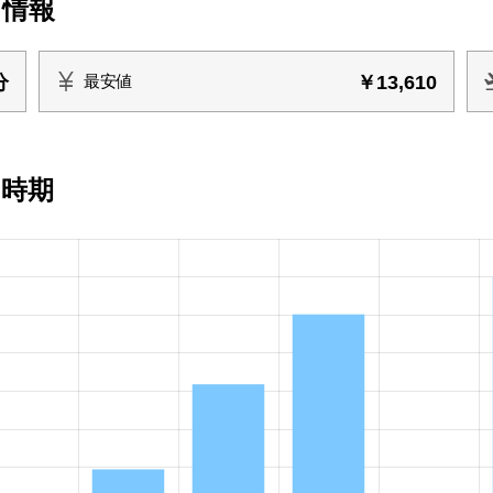
ト情報
分
￥13,610
最安値
い時期