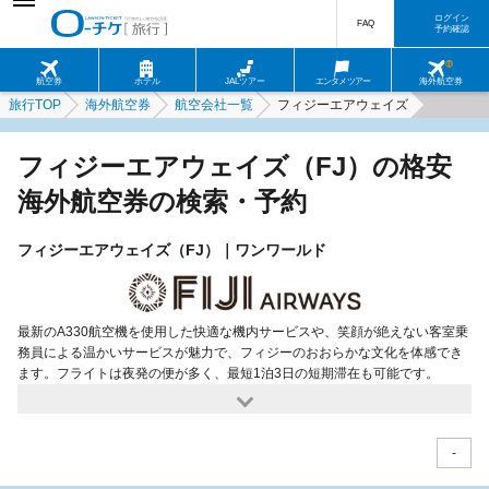
ログイン
FAQ
予約確認
航空券
ホテル
JALツアー
エンタメツアー
海外航空券
旅行TOP
海外航空券
航空会社一覧
フィジーエアウェイズ
フィジーエアウェイズ（FJ）の格安
海外航空券の検索・予約
フィジーエアウェイズ（FJ）｜ワンワールド
最新のA330航空機を使用した快適な機内サービスや、笑顔が絶えない客室乗
務員による温かいサービスが魅力で、フィジーのおおらかな文化を体感でき
ます。フライトは夜発の便が多く、最短1泊3日の短期滞在も可能です。
-