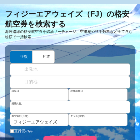
フィジーエアウェイズ（FJ）の格安
航空券を検索する
海外路線の格安航空券を燃油サーチャージ、空港税や諸手数料など全て含む
総額で一括検索
往復
片道
出発日
現地出発日
搭乗人数
航空会社(任意)
クラス(任意)
フィジーエアウェイズ
直行便のみ