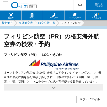
ログイン
FAQ
予約確認
航空券
ホテル
JALツアー
エンタメツアー
海外航空券
旅行TOP
海外航空券
航空会社一覧
フィリピン航空
フィリピン航空（PR）の格安海外航
空券の検索・予約
フィリピン航空（PR）｜LCC・その他
オーストラリアの航空会社格付け会社「エアラインレイティングス」で、安
全性の最高評価を得た実績があります。日本の主要都市（成田、羽田、関
西、中部、福岡）と、マニラやセブを結ぶ直行便を多数運航しています。
マブハイマイル