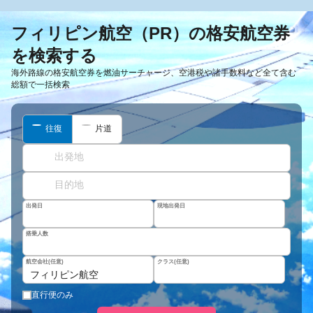
フィリピン航空（PR）の格安航空券
を検索する
海外路線の格安航空券を燃油サーチャージ、空港税や諸手数料など全て含む
総額で一括検索
往復
片道
出発日
現地出発日
搭乗人数
航空会社(任意)
クラス(任意)
フィリピン航空
直行便のみ