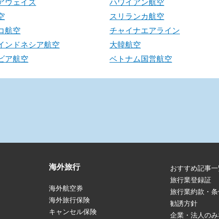
アウェイズ
ハワイアン航空
空
スリランカ航空
コ航空
チャイナエアライン
インドネシア航空
大韓航空
ビア航空
ベトナム国営航空
海外旅行
おすすめ記事一
旅行業登録証
海外航空券
旅行業約款・条
海外旅行保険
勧誘方針
キャンセル保険
企業・法人のみ