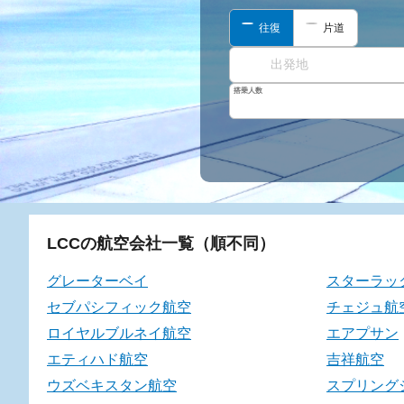
往復
片道
搭乗人数
LCCの航空会社一覧（順不同）
グレーターベイ
スターラッ
セブパシフィック航空
チェジュ航
ロイヤルブルネイ航空
エアプサン
エティハド航空
吉祥航空
ウズベキスタン航空
スプリング