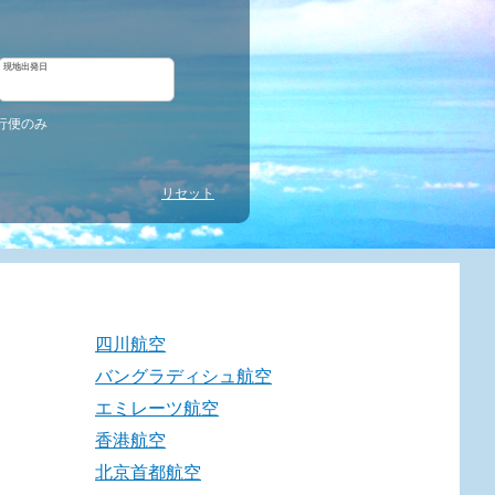
現地出発日
行便のみ
リセット
四川航空
バングラディシュ航空
エミレーツ航空
香港航空
北京首都航空