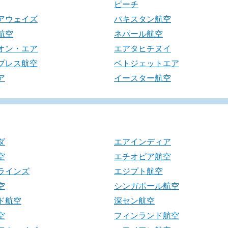
ピーチ
アウェイズ
パキスタン航空
航空
ネパール航空
オン・エア
エアタヒチヌイ
プレス航空
ベトジェットエア
ア
イースター航空
ダ
エアインディア
空
エチオピア航空
ラインズ
エジプト航空
空
シンガポール航空
ド航空
深セン航空
空
フィンランド航空