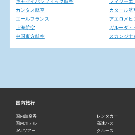
キャセイパシフィック航空
フィジーエ
カンタス航空
カタール航
エールフランス
アエロメヒ
上海航空
ガルーダ・
中国東方航空
スカンジナ
国内旅行
国内航空券
レンタカー
国内ホテル
高速バス
JALツアー
クルーズ