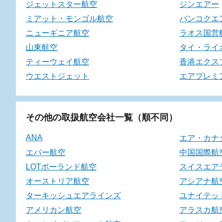
ジェットスター航空
ジンエアー
ミアット・モンゴル航空
バンコクエ
ニューギニア航空
ラオス国営
山東航空
タイ・ライ
ティーウェイ航空
香港エクス
ウエストジェット
エアプレミ
その他の取扱航空会社一覧（順不同）
ANA
エア・カナ
エバー航空
中国国際航
LOTポーランド航空
スイスエア
オーストリア航空
アシアナ航
ターキッシュエアラインズ
ユナイテッ
アメリカン航空
アラスカ航