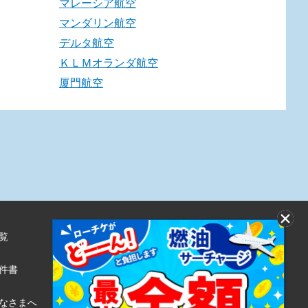
マレーシア航空
マンダリン航空
デルタ航空
ＫＬＭオランダ航空
厦門航空
覧
株式会社ローソンエンタテインメント
利用規約
件書
ローソンWEB会員規約
個人情報の取り扱いについて
なさまへ
個人情報保護方針