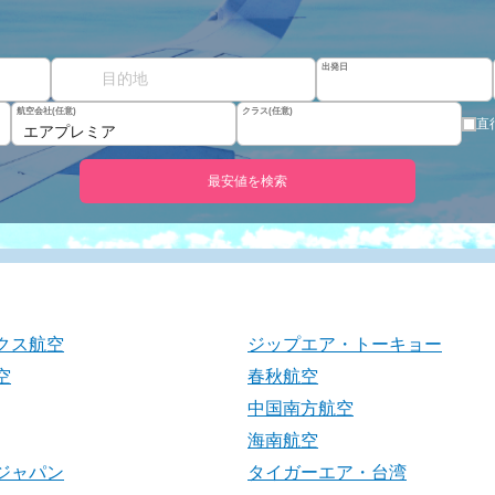
出発日
航空会社(任意)
クラス(任意)
直
エアプレミア
最安値を検索
クス航空
ジップエア・トーキョー
空
春秋航空
中国南方航空
海南航空
ジャパン
タイガーエア・台湾