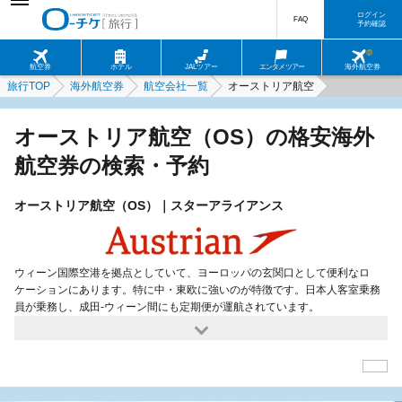
ログイン
FAQ
予約確認
航空券
ホテル
JALツアー
エンタメツアー
海外航空券
旅行TOP
海外航空券
航空会社一覧
オーストリア航空
オーストリア航空（OS）の格安海外
航空券の検索・予約
オーストリア航空（OS）｜スターアライアンス
ウィーン国際空港を拠点としていて、ヨーロッパの玄関口として便利なロ
ケーションにあります。特に中・東欧に強いのが特徴です。日本人客室乗務
員が乗務し、成田-ウィーン間にも定期便が運航されています。