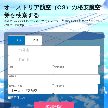
オーストリア航空（OS）の格安航空
券を検索する
海外路線の格安航空券を燃油サーチャージ、空港税や諸手数料など全て含む
総額で一括検索
往復
片道
出発日
現地出発日
搭乗人数
航空会社(任意)
クラス(任意)
オーストリア航空
直行便のみ
最安値を検索