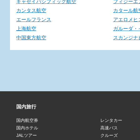
キャセイパシフィック航空
フィジーエ
カンタス航空
カタール航
エールフランス
アエロメヒ
上海航空
ガルーダ・
中国東方航空
スカンジナ
国内旅行
国内航空券
レンタカー
国内ホテル
高速バス
JALツアー
クルーズ