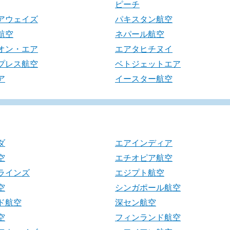
ピーチ
アウェイズ
パキスタン航空
航空
ネパール航空
オン・エア
エアタヒチヌイ
プレス航空
ベトジェットエア
ア
イースター航空
ダ
エアインディア
空
エチオピア航空
ラインズ
エジプト航空
空
シンガポール航空
ド航空
深セン航空
空
フィンランド航空