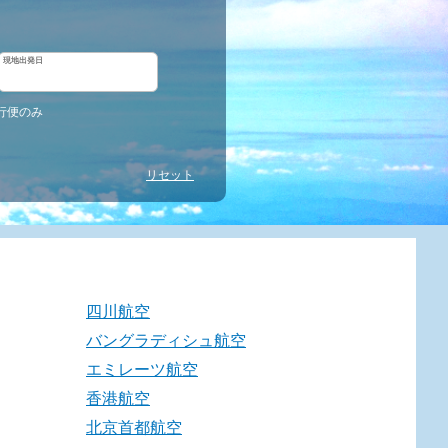
現地出発日
行便のみ
リセット
四川航空
バングラディシュ航空
エミレーツ航空
香港航空
北京首都航空