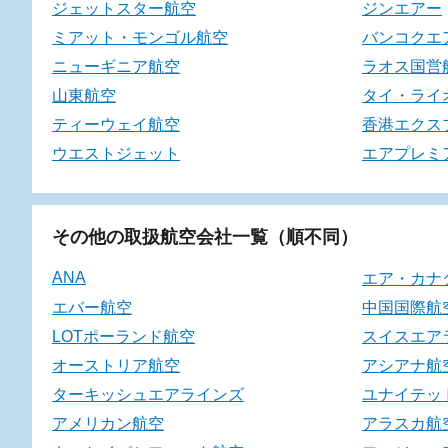
ジェットスター航空
ジンエアー
ミアット・モンゴル航空
バンコクエ
ニューギニア航空
ラオス国営
山東航空
タイ・ライ
ティーウェイ航空
香港エクス
ウエストジェット
エアプレミ
その他の取扱航空会社一覧（順不同）
ANA
エア・カナ
エバー航空
中国国際航
LOTポーランド航空
スイスエア
オーストリア航空
アシアナ航
ターキッシュエアラインズ
ユナイテッ
アメリカン航空
アラスカ航