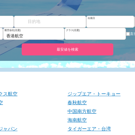
出発日
航空会社(任意)
クラス(任意)
直
香港航空
最安値を検索
クス航空
ジップエア・トーキョー
空
春秋航空
中国南方航空
海南航空
ジャパン
タイガーエア・台湾