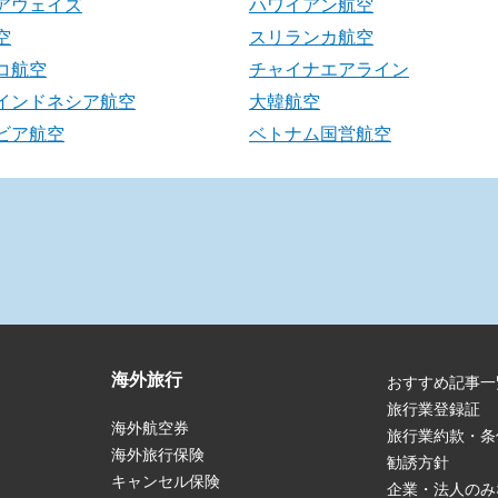
アウェイズ
ハワイアン航空
空
スリランカ航空
コ航空
チャイナエアライン
インドネシア航空
大韓航空
ビア航空
ベトナム国営航空
海外旅行
おすすめ記事一
旅行業登録証
海外航空券
旅行業約款・条
海外旅行保険
勧誘方針
キャンセル保険
企業・法人のみ