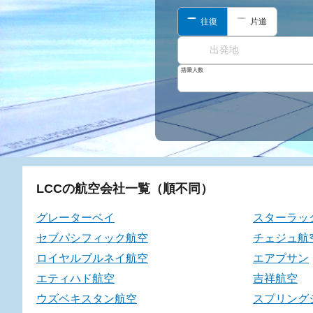
往復
片道
搭乗人数
LCCの航空会社一覧（順不同）
グレーターベイ
スターラッ
セブパシフィック航空
チェジュ航
ロイヤルブルネイ航空
エアプサン
エティハド航空
吉祥航空
ウズベキスタン航空
スプリング