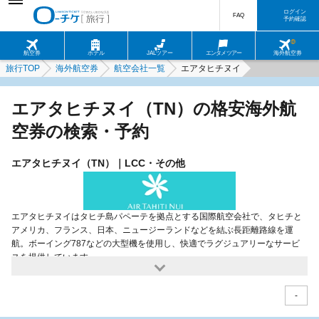
ログイン
FAQ
予約確認
航空券
ホテル
JALツアー
エンタメツアー
海外航空券
旅行TOP
海外航空券
航空会社一覧
エアタヒチヌイ
エアタヒチヌイ（TN）の格安海外航
空券の検索・予約
エアタヒチヌイ（TN）｜LCC・その他
エアタヒチヌイはタヒチ島パペーテを拠点とする国際航空会社で、タヒチと
アメリカ、フランス、日本、ニュージーランドなどを結ぶ長距離路線を運
航。ボーイング787などの大型機を使用し、快適でラグジュアリーなサービ
スを提供しています。
-