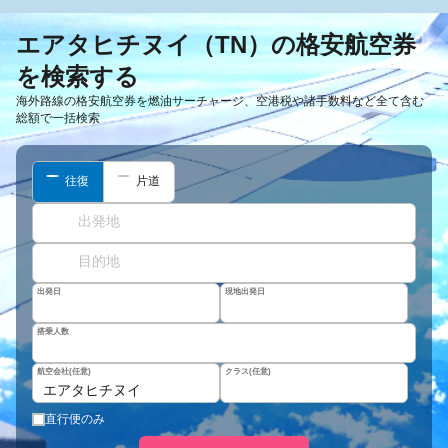
エアタヒチヌイ（TN）の格安航空券
を検索する
海外路線の格安航空券を燃油サーチャージ、空港税や諸手数料など全て含む
総額で一括検索
往復
片道
出発日
現地出発日
搭乗人数
航空会社(任意)
クラス(任意)
エアタヒチヌイ
直行便のみ