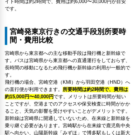
イト時間は約2時間で、費用は約6,000〜30,000円が目安
です。
宮崎発東京行きの交通手段別所要時
間・費用比較
宮崎県から東京都への主な移動手段は飛行機と新幹線で
す。バスは宮崎県から東京都への直通運行をしておらず、
長時間の移動になるため飛行機か新幹線の利用が一般的で
す。
飛行機の場合、宮崎空港（KMI）から羽田空港（HND）へ
の直行便が利用できます。
所要時間は約2時間で、費用は
約15,000円〜40,000円
です。メリットは所要時間が短い
ことですが、空港までのアクセスや保安検査に時間がかか
ること、天気の影響を受けやすいことがデメリットです。
新幹線は宮崎県に開通していないため、在来線と新幹線を
乗り継ぐ必要があります。宮崎駅から在来線で鹿児島中央
駅へ向かい、山陽新幹線「みずほ」で博多駅もしくは新大