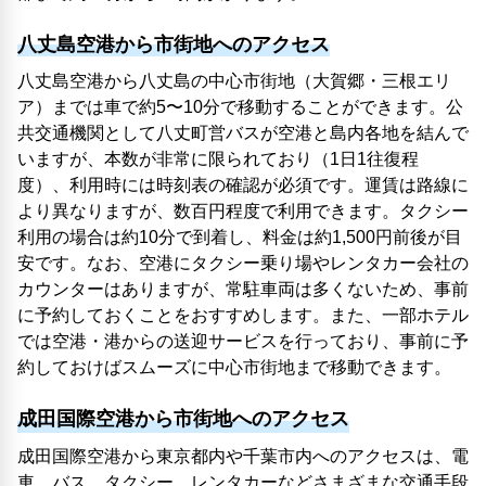
八丈島空港から市街地へのアクセス
八丈島空港から八丈島の中心市街地（大賀郷・三根エリ
ア）までは車で約5〜10分で移動することができます。公
共交通機関として八丈町営バスが空港と島内各地を結んで
いますが、本数が非常に限られており（1日1往復程
度）、利用時には時刻表の確認が必須です。運賃は路線に
より異なりますが、数百円程度で利用できます。タクシー
利用の場合は約10分で到着し、料金は約1,500円前後が目
安です。なお、空港にタクシー乗り場やレンタカー会社の
カウンターはありますが、常駐車両は多くないため、事前
に予約しておくことをおすすめします。また、一部ホテル
では空港・港からの送迎サービスを行っており、事前に予
約しておけばスムーズに中心市街地まで移動できます。
成田国際空港から市街地へのアクセス
成田国際空港から東京都内や千葉市内へのアクセスは、電
車、バス、タクシー、レンタカーなどさまざまな交通手段