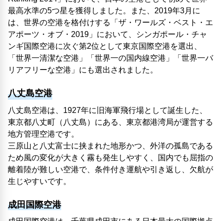
最高水準の5つ星を獲得しました。また、2019年3月に
は、世界の空港を格付けする「ザ・ワールズ・ベスト・エ
アポーツ・オブ・2019」において、シンガポール・チャ
ンギ国際空港に次ぐ第2位として東京国際空港を選出、
「世界一清潔な空港」「世界一の国内線空港」「世界一バ
リアフリーな空港」にも選出されました。
八丈島空港
八丈島空港は、1927年に旧海軍飛行場として誕生した、
東京都八丈町（八丈島）にある、東京都港湾局が運営する
地方管理空港です。
三原山と八丈富士に挟まれた地形かつ、外洋の孤島である
ため風の変化が大きく霧も発生しやすく、国内でも屈指の
離着陸が難しい空港で、条件付き運航や引き返し、欠航が
生じやすいです。
成田国際空港