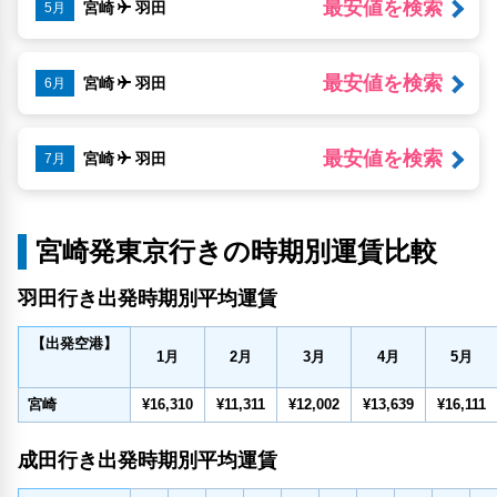
最安値を検索
宮崎
羽田
5月
最安値を検索
宮崎
羽田
6月
最安値を検索
宮崎
羽田
7月
宮崎発東京行きの時期別運賃比較
羽田行き出発時期別平均運賃
【出発空港】
1
月
2
月
3
月
4
月
5
月
宮崎
¥16,310
¥11,311
¥12,002
¥13,639
¥16,111
成田行き出発時期別平均運賃