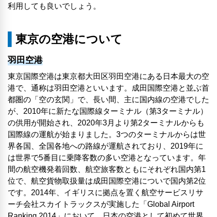
利用しても良いでしょう。
東京の空港について
羽田空港
東京国際空港は東京都大田区羽田空港にある日本最大の空
港で、通称は羽田空港といいます。成田国際空港と並ぶ首
都圏の「空の玄関」で、長い間、主に国内線の空港でした
が、2010年に新たな国際線ターミナル（第3ターミナル）
の供用が開始され、2020年3月より第2ターミナルからも
国際線の運航が始まりました。3つのターミナルからは世
界各国、全国各地への路線が運航されており、2019年に
は世界で5番目に乗降客数の多い空港となっています。年
間の航空機発着回数、航空旅客数ともにそれぞれ国内第1
位で、航空貨物取扱量は成田国際空港についで国内第2位
です。2014年、イギリスに拠点を置く航空サービスリサ
ーチ会社スカイトラックスが実施した「Global Airport
Ranking 2014」において、日本の空港として初めて世界