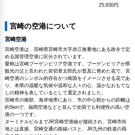
25,930円
宮崎の空港について
宮崎空港
宮崎空港は、宮崎県宮崎市大字赤江無番地にある政令で定
める国管理空港に区分されています。
愛称は宮崎ブーゲンビリア空港です。ブーゲンビリアが県
観光の父と言われた岩切章太郎氏が普及に努めた花で、宮
崎空港のシンボル的存在かつ南国をイメージさせる花であ
り、本県の温暖な気候や温和な人々の心、温かなおもてな
しの精神を表しているとして選定されました。
宮崎市の南部、海岸地帯にあり、市の中心部からの距離は
約5kmで、福岡空港などと並んで全国でも利便性の高い空
港の一つです。
ターミナルビルまでJR宮崎空港線が接続され、宮崎市街
地とは直接、宮崎交通の路線バスと、JR九州の鉄道の両