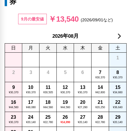
券
￥13,540
9月の最安値
(2026/09/01など)
年
月
2026
08
日
月
火
水
木
金
土
1
2
3
4
5
6
7
8
¥30,370
¥30,370
9
10
11
12
13
14
15
¥30,370
¥30,370
¥30,505
¥30,370
¥30,370
¥42,800
¥34,660
16
17
18
19
20
21
22
¥44,560
¥48,080
¥44,560
¥44,560
¥27,290
¥20,250
¥36,640
23
24
25
26
27
28
29
¥30,370
¥20,140
¥22,780
¥14,090
¥20,140
¥22,780
¥20,140