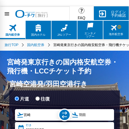
ログイン
予約確認
FAQ
エンタメ
海外航空券
国内航空券
国内ホテル
JALツアー
ツアー
旅行TOP
国内航空券
宮崎発東京行きの国内格安航空券・飛行機チケッ
宮崎発東京行きの国内格安航空券・
飛行機・LCCチケット予約
宮崎空港発/羽田空港行き