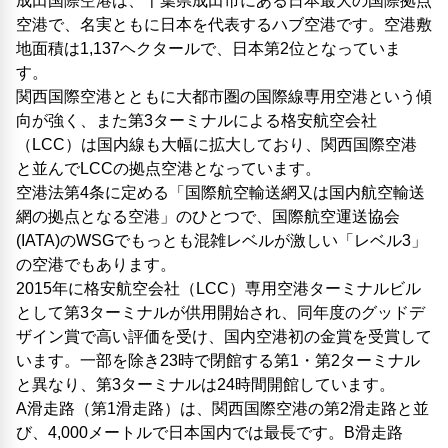
成田国際空港は、千葉県成田市にある日本最大の国際拠点
空港で、名実ともに日本を代表するハブ空港です。空港敷
地面積は1,137ヘクタールで、日本第2位となっていま
す。
関西国際空港とともに大都市圏の国際線専用空港という傾
向が強く、また第3ターミナルによる格安航空会社
（LCC）は国内線も大幅に拡大しており、関西国際空港
と並んでLCCの拠点空港となっています。
空港法第4条に定める「国際航空輸送網又は国内航空輸送
網の拠点となる空港」のひとつで、国際航空運送協会
(IATA)のWSGでもっとも混雑レベルが激しい「レベル3」
の空港でもあります。
2015年に格安航空会社（LCC）専用空港ターミナルビル
として第3ターミナルが供用開始され、同年度のグッドデ
ザイン賞で高い評価を受け、国内空港初の金賞を受賞して
います。一部を除き23時で閉館する第1・第2ターミナル
と異なり、第3ターミナルは24時間開館しています。
A滑走路（第1滑走路）は、関西国際空港の第2滑走路と並
び、4,000メートルで日本国内では最長です。B滑走路