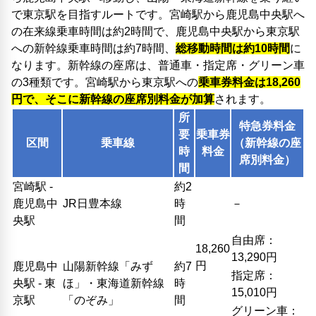
で東京駅を目指すルートです。宮崎駅から鹿児島中央駅へ
の在来線乗車時間は約2時間で、鹿児島中央駅から東京駅
への新幹線乗車時間は約7時間、
総移動時間は約10時間
に
なります。新幹線の座席は、普通車・指定席・グリーン車
の3種類です。宮崎駅から東京駅への
乗車券料金は18,260
円で、そこに新幹線の座席別料金が加算
されます。
所
特急券料金
要
乗車券
区間
乗車線
（新幹線の座
時
料金
席別料金）
間
宮崎駅 -
約2
鹿児島中
JR日豊本線
時
－
央駅
間
自由席：
18,260
13,290円
円
鹿児島中
山陽新幹線「みず
約7
指定席：
央駅 - 東
ほ」・東海道新幹線
時
15,010円
京駅
「のぞみ」
間
グリーン車：