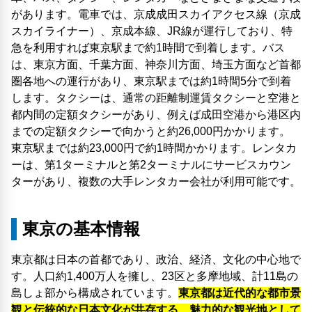
があります。電車では、京成成田スカイアクセス線（京成
スカイライナー）、京成本線、JR線が運行しており、特
急を利用すれば東京駅まで約1時間で到着します。バス
は、東京方面、千葉方面、神奈川方面、埼玉方面など首都
圏各地への運行があり、東京駅までは約1時間5分で到着
します。タクシーは、通常の距離制運賃タクシーと空港と
都内間の定額タクシーがあり、例えば成田空港から港区内
までの定額タクシーで向かうと約26,000円かかります。
東京駅までは約23,000円で約1時間かかります。レンタカ
ーは、第1ターミナルと第2ターミナルにサービスカウン
ターがあり、複数の大手レンタカー会社が利用可能です。
東京の基本情報
東京都は日本の首都であり、政治、経済、文化の中心地で
す。人口約1,400万人を擁し、23区と多摩地域、計11島の
島しょ部から構成されています。
東京都は近代的な都市景
観と伝統的な日本文化が共存する、魅力的な観光地として