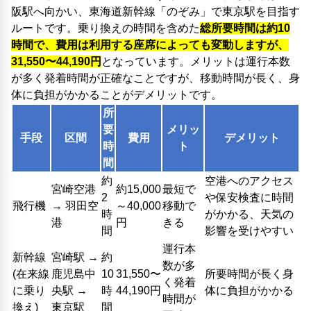
阪駅へ向かい、東海道新幹線「のぞみ」で東京駅を目指す
ルートです。乗り換えの時間を含めた
総所要時間は約10
時間で、費用は利用する座席によっても変動しますが、
31,550〜44,190円
となっています。メリットは運行本数
が多く発着時間が正確なことですが、移動時間が長く、身
体に負担がかかることがデメリットです。
所
要
メリッ
手段
区間
費用
デメリット
時
ト
間
約
空港へのアクセス
宮崎空港
約15,000
最短で
2
や保安検査に時間
飛行機
→ 羽田空
～40,000
移動で
時
がかかる、天気の
港
円
きる
間
影響を受けやすい
運行本
新幹線
宮崎駅 →
約
数が多
(在来線
鹿児島中
10
31,550〜
所要時間が長く身
く発着
に乗り
央駅 →
時
44,190円
体に負担がかかる
時間が
換え)
東京駅
間