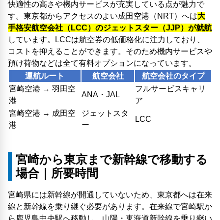
快適性の高さや機内サービスが充実している点が魅力で
す。東京都からアクセスのよい成田空港（NRT）へは
大
手格安航空会社（LCC）のジェットスター（JJP）が就航
しています。LCCは航空券の低価格化に注力しており、
コストを抑えることができます。そのため機内サービスや
預け荷物などは全て有料オプションになっています。
運航ルート
航空会社
航空会社のタイプ
宮崎空港 → 羽田空
フルサービスキャリ
ANA・JAL
港
ア
宮崎空港 → 成田空
ジェットスタ
LCC
港
ー
宮崎から東京まで新幹線で移動する
場合｜所要時間
宮崎県には新幹線が開通していないため、東京都へは在来
線と新幹線を乗り継ぐ必要があります。在来線で宮崎駅か
ら鹿児島中央駅へ移動し、山陽・東海道新幹線を乗り継い