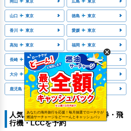
岡山
東京
広島
東京
山口
東京
徳島
東京
香川
東京
愛媛
東京
高知
東京
福岡
東京
長崎
東京
熊本
東京
大分
東京
宮崎
東京
鹿児島
東京
沖縄
東京
あなたの海外旅行を応援！毎月抽選でローチケが
人気エリアから国内格安航空券・飛
燃油サーチャージをどーーんとキャッシュバッ
行機・LCCを予約
ク！