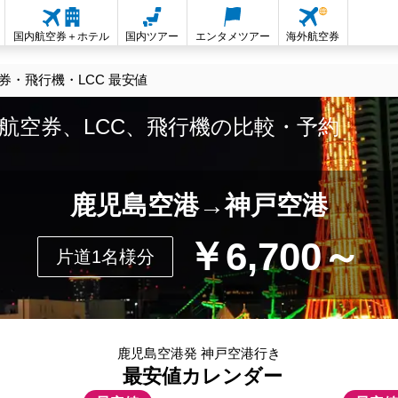
国内航空券＋ホテル
国内ツアー
エンタメツアー
海外航空券
・飛行機・LCC 最安値
航空券、LCC、飛行機の比較・予約
鹿児島空港→神戸空港
￥6,700～
片道1名様分
鹿児島空港発 神戸空港行き
最安値カレンダー