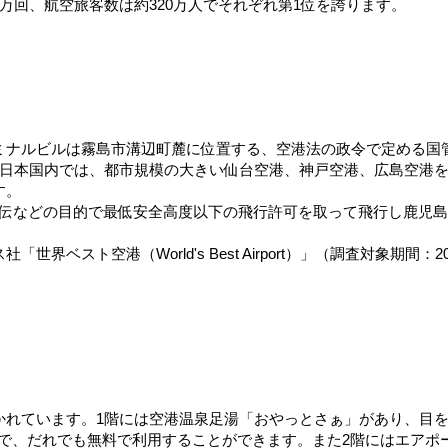
万回、航空旅客数は約320万人でそれぞれ第1位を誇ります。
ミナルビルは霧島市溝辺町麓に位置する、空港法の政令で定める国
、日本国内では、都市規模の大きい仙台空港、神戸空港、広島空港
す。
宣伝などの目的で最低安全高度以下の飛行許可を取って飛行し鹿児
ベスト空港（World's Best Airport）」（調査対象期間：
かれています。1階には空港温泉足湯「おやっとさぁ」があり、目
で、だれでも無料で利用することができます。また2階にはエアポ