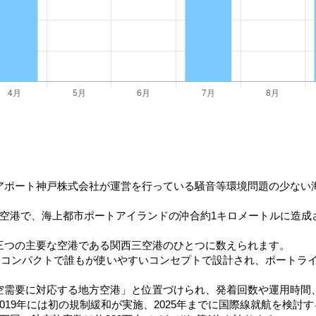
アポート神戸株式会社が運営を行っている騒音等環境問題の少ない
空港で、海上都市ポートアイランドの沖合約1キロメートルに造成さ
三つの主要な空港である関西三空港のひとつに数えられます。
ルはコンパクトで誰もが使いやすいコンセプトで設計され、ポートラ
空需要に対応する地方空港」と位置づけられ、発着回数や運用時間
019年には初の規制緩和が実施、2025年までに国際線就航を検討