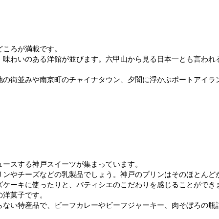
どころが満載です。
味わいのある洋館が並びます。六甲山から見る日本一とも言われる
地の街並みや南京町のチャイナタウン、夕闇に浮かぶポートアイラ
ュースする神戸スイーツが集まっています。
リンやチーズなどの乳製品でしょう。神戸のプリンはそのほとんど
ズケーキに使ったりと、パティシエのこだわりを感じることができ
の洋菓子です。
らない特産品で、ビーフカレーやビーフジャーキー、肉そぼろの瓶