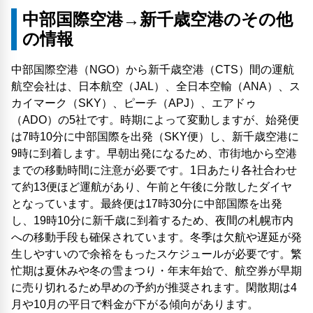
中部国際空港→新千歳空港のその他
の情報
中部国際空港（NGO）から新千歳空港（CTS）間の運航
航空会社は、日本航空（JAL）、全日本空輸（ANA）、ス
カイマーク（SKY）、ピーチ（APJ）、エアドゥ
（ADO）の5社です。時期によって変動しますが、始発便
は7時10分に中部国際を出発（SKY便）し、新千歳空港に
9時に到着します。早朝出発になるため、市街地から空港
までの移動時間に注意が必要です。1日あたり各社合わせ
て約13便ほど運航があり、午前と午後に分散したダイヤ
となっています。最終便は17時30分に中部国際を出発
し、19時10分に新千歳に到着するため、夜間の札幌市内
への移動手段も確保されています。冬季は欠航や遅延が発
生しやすいので余裕をもったスケジュールが必要です。繁
忙期は夏休みや冬の雪まつり・年末年始で、航空券が早期
に売り切れるため早めの予約が推奨されます。閑散期は4
月や10月の平日で料金が下がる傾向があります。