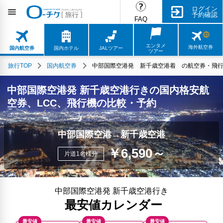
ログイン
予約確認
FAQ
エンタメ
海外航空券
国内航空券
国内ホテル
JALツアー
ツアー
旅行TOP
国内航空券
中部国際空港発 新千歳空港着 の航空券・飛行機
中部国際空港発 新千歳空港行きの国内格安航
空券、LCC、飛行機の比較・予約
中部国際空港→新千歳空港
￥6,590～
片道1名様分
中部国際空港発 新千歳空港行き
最安値カレンダー
最安値
最安値
最安値