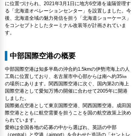
に位置づけられ、2021年3月1日に地方6空港を遠隔管理す
る「北海道オペレーションセンター」を設置しました。今
後、北海道全域の魅力発信を担う「北海道ショーケース」
をコンセプトとしたターミナル改装等が計画されていま
す。
中部国際空港の概要
中部国際空港は知多半島の沖合約1.5kmの伊勢湾海上の人
工島に位置しており、名古屋市中心部からは南へ約35㎞
の場所にあります。関西国際空港に次ぐ、国内第2の海上
国際空港として愛知万博の開催に合わせて2005年に開港
しました。
国際拠点空港として東京国際空港、関西国際空港。成田国
際空港とともに航空需要を担うことを国の航空政策上決め
られています。
愛称は全国各地の応募の中から選ばれ、英語の中部
（central）と空港（airport）を合わせた造語の「セントレ