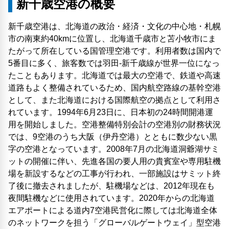
新千歳空港の概要
新千歳空港は、北海道の政治・経済・文化の中心地・札幌
市の南東約40kmに位置し、北海道千歳市と苫小牧市にま
たがって所在している国管理空港です。利用者数は国内で
5番目に多く、旅客数では羽田-新千歳線が世界一位になっ
たこともあります。北海道では最大の空港で、鉄道や高速
道路もよく整備されているため、国内航空路線の基幹空港
として、また北海道における国際航空の拠点として利用さ
れています。1994年6月23日に、日本初の24時間開港運
用を開始しました。空港整備特別会計の空港別の財務状況
では、9空港のうち大阪（伊丹空港）とともに数少ない黒
字の空港となっています。2008年7月の北海道洞爺湖サミ
ットの開催に伴い、先進各国の要人用の貴賓室や専用駐機
場を新設するなどの工事が行われ、一部施設はサミット終
了後に撤去されましたが、駐機場などは、2012年現在も
夜間駐機などに使用されています。2020年からの北海道
エアポートによる道内7空港民営化に際しては北海道全体
のネットワークを担う「グローバルゲートウェイ」型空港