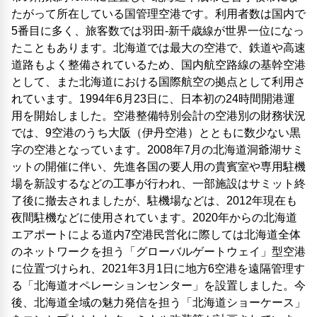
たがって所在している国管理空港です。利用者数は国内で
5番目に多く、旅客数では羽田-新千歳線が世界一位になっ
たこともあります。北海道では最大の空港で、鉄道や高速
道路もよく整備されているため、国内航空路線の基幹空港
として、また北海道における国際航空の拠点として利用さ
れています。1994年6月23日に、日本初の24時間開港運
用を開始しました。空港整備特別会計の空港別の財務状況
では、9空港のうち大阪（伊丹空港）とともに数少ない黒
字の空港となっています。2008年7月の北海道洞爺湖サミ
ットの開催に伴い、先進各国の要人用の貴賓室や専用駐機
場を新設するなどの工事が行われ、一部施設はサミット終
了後に撤去されましたが、駐機場などは、2012年現在も
夜間駐機などに使用されています。2020年からの北海道
エアポートによる道内7空港民営化に際しては北海道全体
のネットワークを担う「グローバルゲートウェイ」型空港
に位置づけられ、2021年3月1日に地方6空港を遠隔管理す
る「北海道オペレーションセンター」を設置しました。今
後、北海道全域の魅力発信を担う「北海道ショーケース」