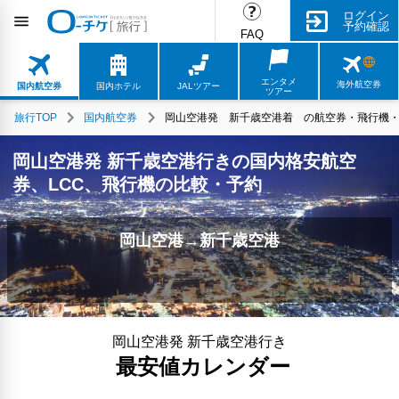
ログイン
予約確認
FAQ
エンタメ
海外航空券
国内航空券
国内ホテル
JALツアー
ツアー
旅行TOP
国内航空券
岡山空港発 新千歳空港着 の航空券・飛行機・L
岡山空港発 新千歳空港行きの国内格安航空
券、LCC、飛行機の比較・予約
岡山空港→新千歳空港
岡山空港発 新千歳空港行き
最安値カレンダー