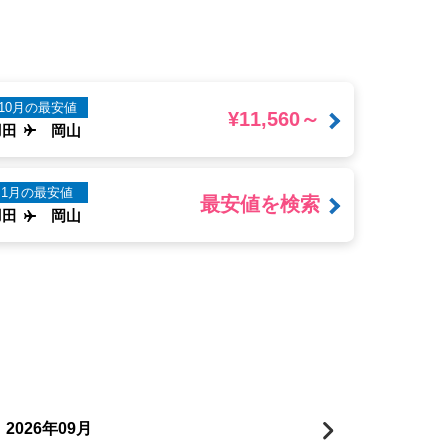
10月の最安値
¥11,560～
羽田
岡山
1月の最安値
最安値を検索
羽田
岡山
年
月
2026
09