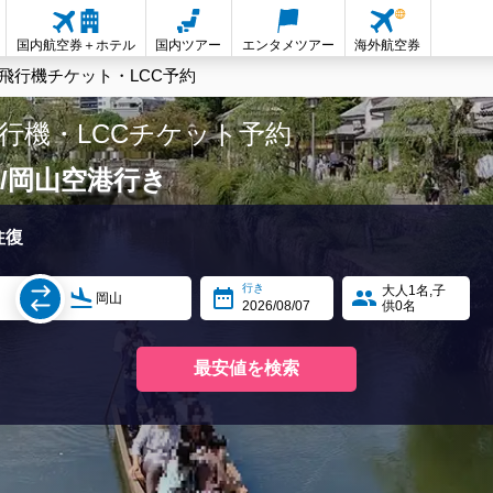
国内航空券＋ホテル
国内ツアー
エンタメツアー
海外航空券
飛行機チケット・LCC予約
行機・LCCチケット予約
/岡山空港行き