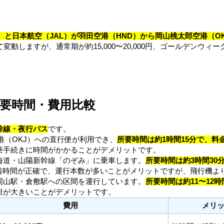
）と日本航空（JAL）が羽田空港（HND）から岡山桃太郎空港（O
動しますが、通常期が約15,000〜20,000円、ゴールデンウィー
要時間・費用比較
幹線・夜行バス
です。
港（OKJ）への直行便が利用でき、
所要時間は約1時間15分で、料金は約
乗手続きに時間がかかることがデメリットです。
海道・山陽新幹線「のぞみ」に乗車します。
所要時間は約3時間30分
着時間が正確で、運行本数が多いことがメリットですが、飛行機よ
岡山駅・倉敷駅への区間を運行しています。
所要時間は約11〜12時間
担が大きいことがデメリットです。
費用
メリ