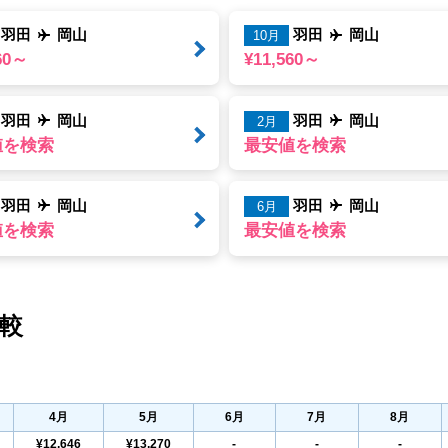
羽田
岡山
羽田
岡山
10月
60～
¥11,560～
羽田
岡山
羽田
岡山
2月
値を検索
最安値を検索
羽田
岡山
羽田
岡山
6月
値を検索
最安値を検索
較
4
月
5
月
6
月
7
月
8
月
¥12,646
¥13,270
-
-
-