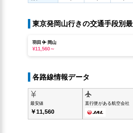
東京発岡山行きの交通手段別最
羽田
岡山
¥11,560～
各路線情報データ
直行便がある航空会社
最安値
￥11,560