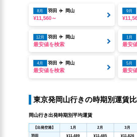
羽田
岡山
8月
9月
¥11,560～
¥11,5
羽田
岡山
12月
1月
最安値を検索
最安
羽田
岡山
4月
5月
最安値を検索
最安
東京発岡山行きの時期別運賃比
岡山行き出発時期別平均運賃
【出発空港】
1
月
2
月
3
月
羽田
¥11,489
¥11,485
¥11,826