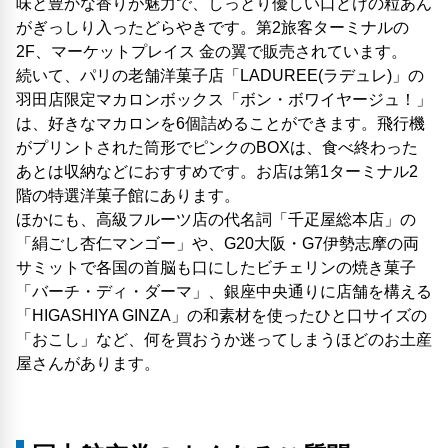
味と豊かな香りが魅力で、しっとり優しい口どけの粒あん
がぎっしり入ったどらやきです。第2旅客ターミナルの
2F、マーケットプレイス 金の翼で販売されています。
続いて、パリの老舗洋菓子店「LADUREE(ラデュレ)」の
羽田店限定マカロンボックス「ボン・ボワイヤージュ！」
は、好きなマカロンを6個詰めることができます。飛行機
がプリントされた筒形でピンクのBOXは、食べ終わった
あとは収納などにおすすめです。お店は第1ターミナル2
階の特選洋菓子館にあります。
ほかにも、高級フルーツ店の代名詞「千疋屋総本店」の
「絹ごし杏仁マンゴー」や、G20大阪・G7伊勢志摩の両
サミットで各国の首脳も口にしたビチェリンの焼き菓子
「バーチ・ディ・ダーマ」、銀座中央通りに店舗を構える
「HIGASHIYA GINZA」の和素材を使ったひと口サイズの
「おこし」など、何を買おうか迷ってしまうほどのお土産
屋さんがあります。