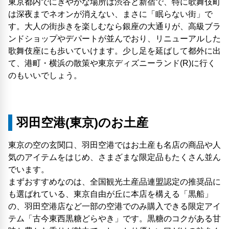
東京都内でにぎやかな場所は渋谷と新宿で、特に歌舞伎町
は深夜までネオンが消えない、まさに「眠らない​街」で
す。大人の街歩きを楽しむなら銀座の大通りが、高級ブラ
ンドショップやデパートが並んでおり、リニューアルした
歌舞伎座にも歩いていけます。少し足を延ばして都外に出
て、港町・横浜の散策や東京ディズニーランド(R)に行く
のもいいでしょう。
羽田空港(東京)のお土産
東京の空の玄関口、羽田空港ではお土産も名店の商品や人
気のアイテムをはじめ、さまざまな限定品もたくさん並ん
でいます。
まずおすすめなのは、全国観光土産品連盟認定の推奨品に
も選ばれている、東京自由が丘に本店を構える「黒船」
の、羽田空港店など一部の空港でのみ購入できる限定アイ
テム「古今東西黒糖どらやき」です。黒糖のコクがある甘