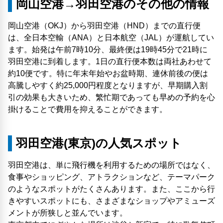
岡山空港→羽田空港のその他の情報
岡山空港（OKJ）から羽田空港（HND）までの直行便
は、全日本空輸（ANA）と日本航空（JAL）が運航してい
ます。始発は午前7時10分、最終便は19時45分で21時に
羽田空港に到着します。1日の直行便本数は両社あわせて
約10便です。特に年末年始やお盆時期、連休前後の便は
高騰しやすく約25,000円程度となりますが、早期購入割
引の効果も大きいため、繁忙期であっても早めの予約を心
掛けることで費用を抑えることができます。
羽田空港(東京)の人気スポット
羽田空港は、単に飛行機を利用するための場所ではなく、
食事やショッピング、アトラクションなど、テーマパーク
のようなスポットがたくさんあります。また、ここから行
きやすいスポットにも、さまざまなショップやアミューズ
メントが所狭しと並んでいます。