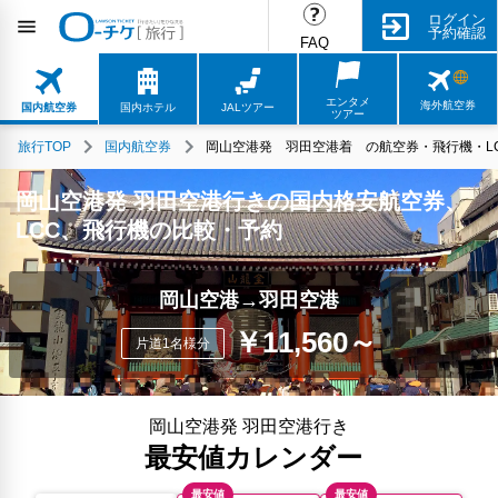
ログイン
予約確認
FAQ
エンタメ
海外航空券
国内航空券
国内ホテル
JALツアー
ツアー
旅行TOP
国内航空券
岡山空港発 羽田空港着 の航空券・飛行機・LC
岡山空港発 羽田空港行きの国内格安航空券、
LCC、飛行機の比較・予約
岡山空港→羽田空港
￥11,560～
片道1名様分
岡山空港発 羽田空港行き
最安値カレンダー
最安値
最安値