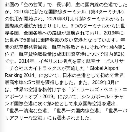
都圏の「空の玄関」で、長い間、主に国内線の空港でした
が、2010年に新たな国際線ターミナル（第3ターミナル）
の供用が開始され、2020年3月より第2ターミナルからも
国際線の運航が始まりました。3つのターミナルからは世
界各国、全国各地への路線が運航されており、2019年に
は世界で5番目に乗降客数の多い空港となっています。年
間の航空機発着回数、航空旅客数ともにそれぞれ国内第1
位で、航空貨物取扱量は成田国際空港についで国内第2位
です。2014年、イギリスに拠点を置く航空サービスリサ
ーチ会社スカイトラックスが実施した「Global Airport
Ranking 2014」において、日本の空港として初めて世界
最高水準の5つ星を獲得しました。また、2019年3月に
は、世界の空港を格付けする「ザ・ワールズ・ベスト・エ
アポーツ・オブ・2019」において、シンガポール・チャ
ンギ国際空港に次ぐ第2位として東京国際空港を選出、
「世界一清潔な空港」「世界一の国内線空港」「世界一バ
リアフリーな空港」にも選出されました。