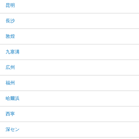
昆明
長沙
敦煌
九塞溝
広州
福州
哈爾浜
西寧
深セン