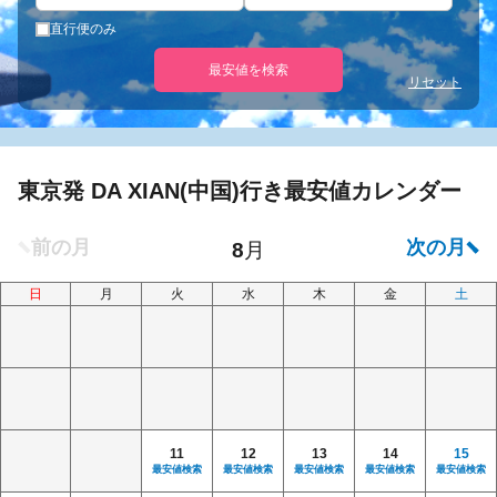
直行便のみ
最安値を検索
リセット
東京発 DA XIAN(中国)行き最安値カレンダー
日
月
火
水
木
金
土
11
12
13
14
15
最安値検索
最安値検索
最安値検索
最安値検索
最安値検索