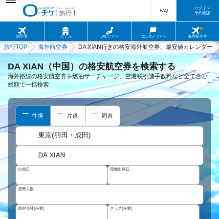
ログイン
FAQ
予約確認
航空券
ホテル
JALツアー
エンタメツアー
海外航空券
旅行TOP
海外航空券
DA XIAN行きの格安海外航空券、最安値カレンダー
DA XIAN（中国）の格安航空券を検索する
海外路線の格安航空券を燃油サーチャージ、空港税や諸手数料など全て含む
総額で一括検索
往復
片道
周遊
東京(羽田・成田)
DA XIAN
出発日
現地出発日
搭乗人数
航空会社(任意)
クラス(任意)