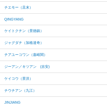
チエモー（且末）
QINGYANG
ケイトクチン（景徳鎮）
ジャグダチ（加格達奇）
チアユーコワン（嘉峪関）
ジーアン／キツアン (吉安)
ケイコウ（景洪）
チウチアン（九江）
JINJIANG