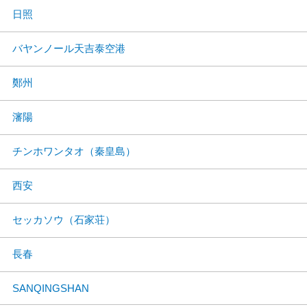
日照
バヤンノール天吉泰空港
鄭州
瀋陽
チンホワンタオ（秦皇島）
西安
セッカソウ（石家荘）
長春
SANQINGSHAN