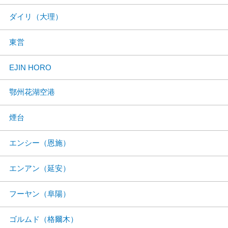
ダイリ（大理）
東営
EJIN HORO
鄂州花湖空港
煙台
エンシー（恩施）
エンアン（延安）
フーヤン（阜陽）
ゴルムド（格爾木）