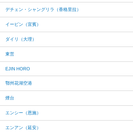
デチェン・シャングリラ（香格里拉）
イーピン（宜賓）
ダイリ（大理）
東営
EJIN HORO
鄂州花湖空港
煙台
エンシー（恩施）
エンアン（延安）