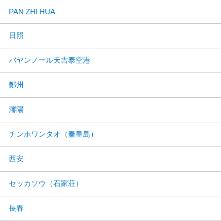
PAN ZHI HUA
日照
バヤンノール天吉泰空港
鄭州
瀋陽
チンホワンタオ（秦皇島）
西安
セッカソウ（石家荘）
長春