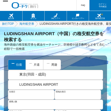
ログイン
FAQ
予約確認
航空券
ホテル
JALツアー
エンタメツアー
海外航空券
旅行TOP
海外航空券
LUDINGSHAN AIRPORT行きの格安海外航空券、
LUDINGSHAN AIRPORT（中国）の格安航空券を
検索する
海外路線の格安航空券を燃油サーチャージ、空港税や諸手数料など全て含む
総額で一括検索
往復
片道
周遊
東京(羽田・成田)
LUDINGSHAN AIRPORT
出発日
現地出発日
搭乗人数