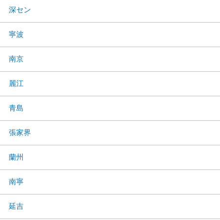
深セン
寧波
南京
麗江
青島
張家界
蘭州
南寧
延吉