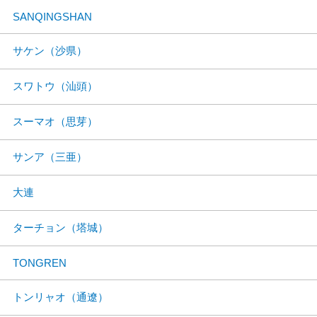
SANQINGSHAN
サケン（沙県）
スワトウ（汕頭）
スーマオ（思芽）
サンア（三亜）
大連
ターチョン（塔城）
TONGREN
トンリャオ（通遼）