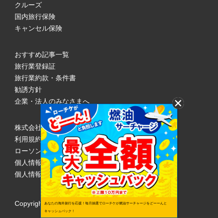
クルーズ
国内旅行保険
キャンセル保険
おすすめ記事一覧
旅行業登録証
旅行業約款・条件書
勧誘方針
企業・法人のみなさまへ
株式会社ローソンエンタテインメント
利用規約
ローソンWEB会員規約
個人情報の取り扱いについて
個人情報保護方針
Copyright © 1998 Lawson Entertainment, Inc.
あなたの海外旅行を応援！毎月抽選でローチケが燃油サーチャージをどーーんと
キャッシュバック！