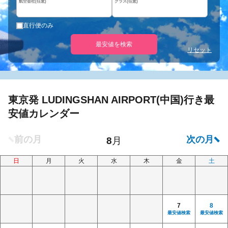
航空会社(任意)
クラス(任意)
直行便のみ
最安値を検索
リセット
東京発 LUDINGSHAN AIRPORT(中国)行き最
安値カレンダー
日
月
火
水
木
金
土
7
8
最安値検索
最安値検索