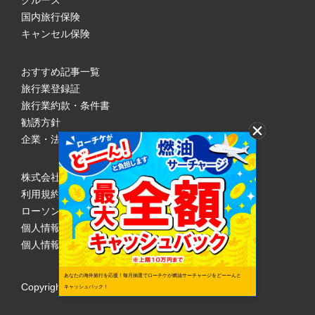
クルーズ
国内旅行保険
キャンセル保険
おすすめ記事一覧
旅行業登録証
旅行業約款・条件書
勧誘方針
企業・法人のみなさまへ
株式会社ローソンエンタテインメント
利用規約
ローソンWEB会員規約
個人情報の取り扱いについて
個人情報保護方針
あなたの海外旅行を応援！毎月抽選でローチケが燃油サーチャージをどーーんと
Copyright © 1998 Lawson Entertainment, Inc.
キャッシュバック！