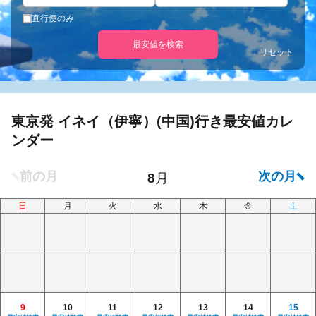
直行便のみ
最安値を検索
リセット
東京発 イネイ（伊寧）(中国)行き最安値カレ
ンダー
日
月
火
水
木
金
土
9
10
11
12
13
14
15