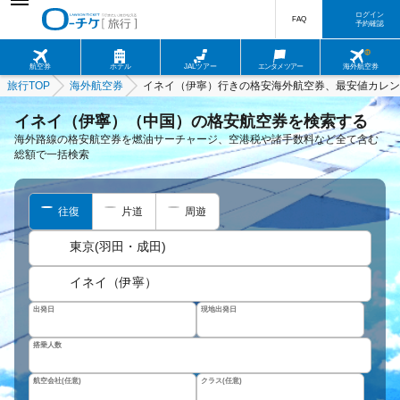
ログイン
FAQ
予約確認
航空券
ホテル
JALツアー
エンタメツアー
海外航空券
旅行TOP
海外航空券
イネイ（伊寧）行きの格安海外航空券、最安値カレン
イネイ（伊寧）（中国）の格安航空券を検索する
海外路線の格安航空券を燃油サーチャージ、空港税や諸手数料など全て含む
総額で一括検索
往復
片道
周遊
東京(羽田・成田)
イネイ（伊寧）
出発日
現地出発日
搭乗人数
航空会社(任意)
クラス(任意)