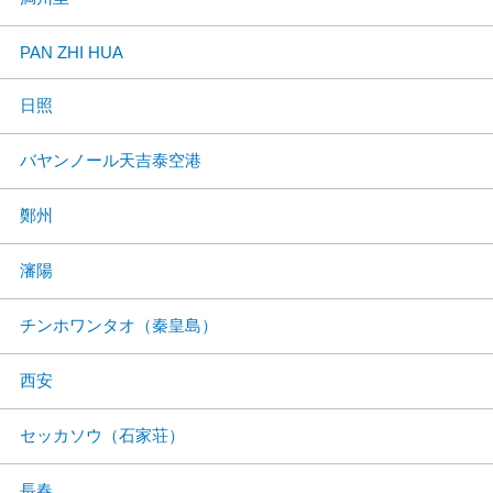
PAN ZHI HUA
日照
バヤンノール天吉泰空港
鄭州
瀋陽
チンホワンタオ（秦皇島）
西安
セッカソウ（石家荘）
長春