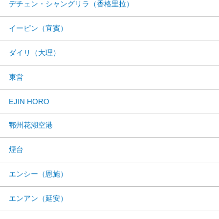
デチェン・シャングリラ（香格里拉）
イーピン（宜賓）
ダイリ（大理）
東営
EJIN HORO
鄂州花湖空港
煙台
エンシー（恩施）
エンアン（延安）