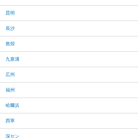
昆明
長沙
敦煌
九塞溝
広州
福州
哈爾浜
西寧
深セン