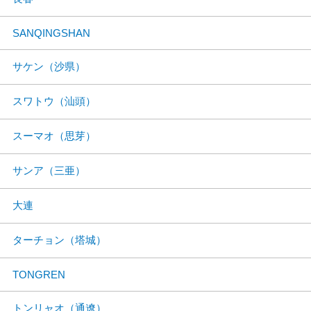
SANQINGSHAN
サケン（沙県）
スワトウ（汕頭）
スーマオ（思芽）
サンア（三亜）
大連
ターチョン（塔城）
TONGREN
トンリャオ（通遼）