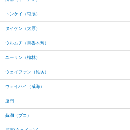
トンケイ（屯渓）
タイゲン（太原）
ウルムチ（烏魯木斉）
ユーリン（楡林）
ウェイファン（維坊）
ウェイハイ（威海）
厦門
蕪湖（ブコ）
威寧(ウェイニン)