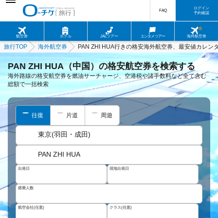
ログイン
FAQ
予約確認
航空券
ホテル
JALツアー
エンタメツアー
海外航空券
旅行TOP
海外航空券
PAN ZHI HUA行きの格安海外航空券、最安値カレン
PAN ZHI HUA（中国）の格安航空券を検索する
海外路線の格安航空券を燃油サーチャージ、空港税や諸手数料など全て含む
総額で一括検索
往復
片道
周遊
東京(羽田・成田)
PAN ZHI HUA
出発日
現地出発日
搭乗人数
航空会社(任意)
クラス(任意)