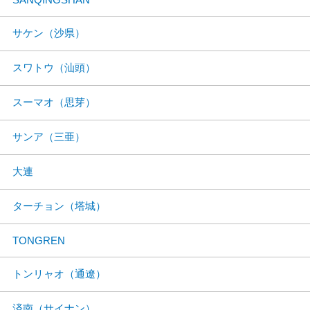
サケン（沙県）
スワトウ（汕頭）
スーマオ（思芽）
サンア（三亜）
大連
ターチョン（塔城）
TONGREN
トンリャオ（通遼）
済南（サイナン）