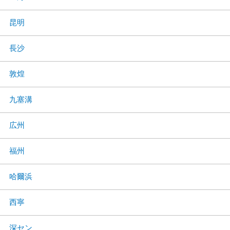
昆明
長沙
敦煌
九塞溝
広州
福州
哈爾浜
西寧
深セン