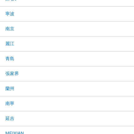
寧波
南京
麗江
青島
張家界
蘭州
南寧
延吉
MEIXIAN