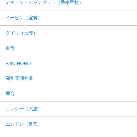
デチェン・シャングリラ（香格里拉）
イーピン（宜賓）
ダイリ（大理）
東営
EJIN HORO
鄂州花湖空港
煙台
エンシー（恩施）
エンアン（延安）