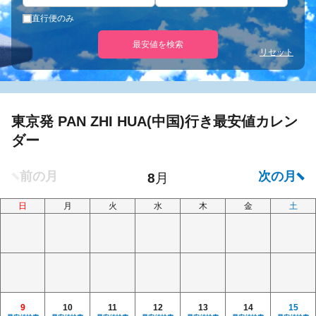
直行便のみ
最安値を検索
リセット
東京発 PAN ZHI HUA(中国)行き最安値カレン
ダー
日
月
火
水
木
金
土
9
10
11
12
13
14
15