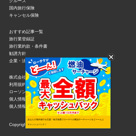
クルーズ
国内旅行保険
キャンセル保険
おすすめ記事一覧
旅行業登録証
旅行業約款・条件書
勧誘方針
企業・法人のみなさまへ
株式会社ローソンエンタテインメント
利用規約
ローソンWEB会員規約
個人情報の取り扱いについて
個人情報保護方針
あなたの海外旅行を応援！毎月抽選でローチケが燃油サーチャージをどーーんと
Copyright © 1998 Lawson Entertainment, Inc.
キャッシュバック！