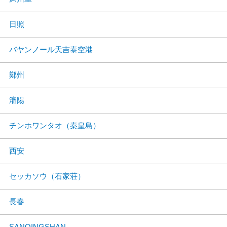
日照
バヤンノール天吉泰空港
鄭州
瀋陽
チンホワンタオ（秦皇島）
西安
セッカソウ（石家荘）
長春
SANQINGSHAN