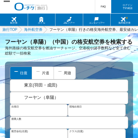
ログイン
FAQ
予約確認
航空券
ホテル
JALツアー
エンタメツアー
海外航空券
旅行TOP
海外航空券
フーヤン（阜陽）行きの格安海外航空券、最安値カレ
フーヤン（阜陽）（中国）の格安航空券を検索する
海外路線の格安航空券を燃油サーチャージ、空港税や諸手数料など全て含む
総額で一括検索
往復
片道
周遊
東京(羽田・成田)
フーヤン（阜陽）
出発日
現地出発日
搭乗人数
航空会社(任意)
クラス(任意)