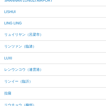
SHANNAN LONGZI AIRPORT
LISHUI
LING LING
リュイリヤン（呂梁市）
リンツァン（臨滄）
LUXI
レンウンコウ（連雲港）
リンイー（臨沂）
拉薩
リウチョウ（柳州）