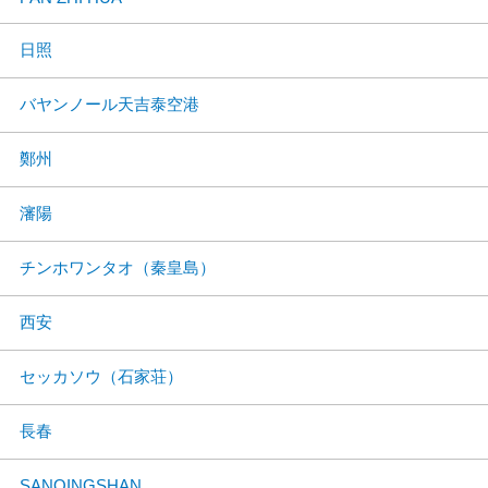
日照
バヤンノール天吉泰空港
鄭州
瀋陽
チンホワンタオ（秦皇島）
西安
セッカソウ（石家荘）
長春
SANQINGSHAN