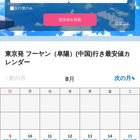
直行便のみ
最安値を検索
リセット
東京発 フーヤン（阜陽）(中国)行き最安値カ
レンダー
日
月
火
水
木
金
土
9
10
11
12
13
14
15