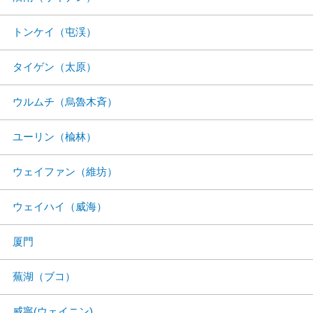
トンケイ（屯渓）
タイゲン（太原）
ウルムチ（烏魯木斉）
ユーリン（楡林）
ウェイファン（維坊）
ウェイハイ（威海）
厦門
蕪湖（ブコ）
威寧(ウェイニン)