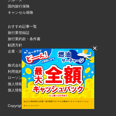
クルーズ
国内旅行保険
キャンセル保険
おすすめ記事一覧
旅行業登録証
旅行業約款・条件書
勧誘方針
企業・法人のみなさまへ
株式会社ローソンエンタテインメント
利用規約
ローソンWEB会員規約
個人情報の取り扱いについて
個人情報保護方針
あなたの海外旅行を応援！毎月抽選でローチケが燃油サーチャージをどーーんと
Copyright © 1998 Lawson Entertainment, Inc.
キャッシュバック！