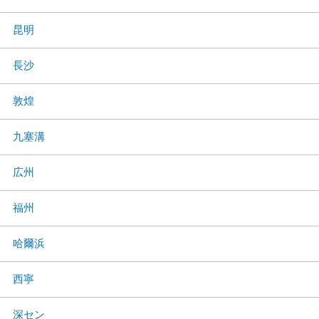
昆明
長沙
敦煌
九塞溝
広州
福州
哈爾浜
西寧
深セン