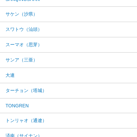
サケン（沙県）
スワトウ（汕頭）
スーマオ（思芽）
サンア（三亜）
大連
ターチョン（塔城）
TONGREN
トンリャオ（通遼）
済南（サイナン）