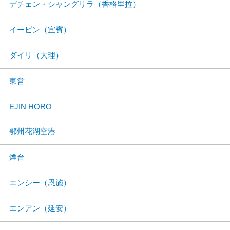
デチェン・シャングリラ（香格里拉）
イーピン（宜賓）
ダイリ（大理）
東営
EJIN HORO
鄂州花湖空港
煙台
エンシー（恩施）
エンアン（延安）