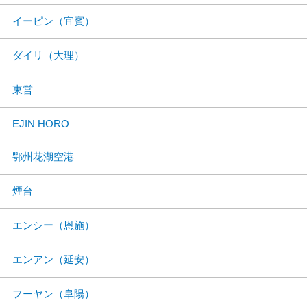
イーピン（宜賓）
ダイリ（大理）
東営
EJIN HORO
鄂州花湖空港
煙台
エンシー（恩施）
エンアン（延安）
フーヤン（阜陽）