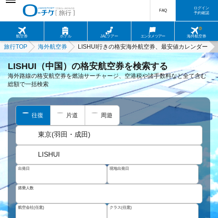
ログイン
FAQ
予約確認
航空券
ホテル
JALツアー
エンタメツアー
海外航空券
旅行TOP
海外航空券
LISHUI行きの格安海外航空券、最安値カレンダー
LISHUI（中国）の格安航空券を検索する
海外路線の格安航空券を燃油サーチャージ、空港税や諸手数料など全て含む
総額で一括検索
往復
片道
周遊
東京(羽田・成田)
LISHUI
出発日
現地出発日
搭乗人数
航空会社(任意)
クラス(任意)