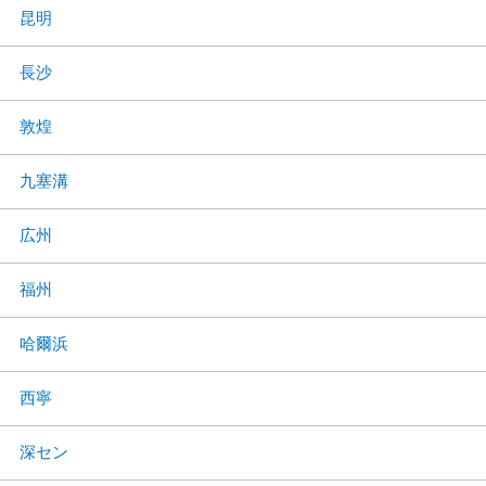
昆明
長沙
敦煌
九塞溝
広州
福州
哈爾浜
西寧
深セン