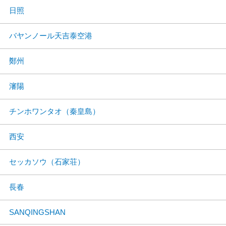
日照
バヤンノール天吉泰空港
鄭州
瀋陽
チンホワンタオ（秦皇島）
西安
セッカソウ（石家荘）
長春
SANQINGSHAN