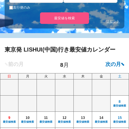
直行便のみ
最安値を検索
リセット
東京発 LISHUI(中国)行き最安値カレンダー
日
月
火
水
木
金
土
8
最安値検索
9
10
11
12
13
14
15
最安値検索
最安値検索
最安値検索
最安値検索
最安値検索
最安値検索
最安値検索