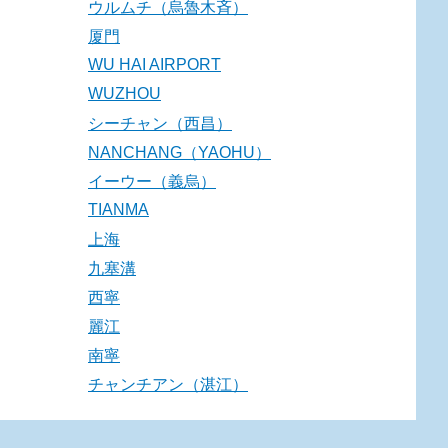
ウルムチ（烏魯木斉）
厦門
WU HAI AIRPORT
WUZHOU
シーチャン（西昌）
NANCHANG（YAOHU）
イーウー（義烏）
TIANMA
上海
九塞溝
西寧
麗江
南寧
チャンチアン（湛江）