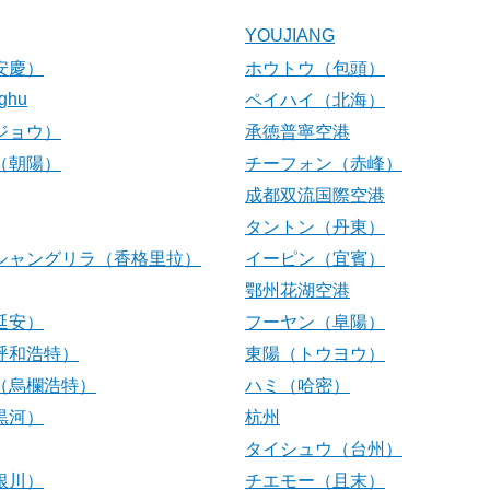
YOUJIANG
安慶）
ホウトウ（包頭）
ghu
ペイハイ（北海）
ジョウ）
承徳普寧空港
（朝陽）
チーフォン（赤峰）
成都双流国際空港
タントン（丹東）
シャングリラ（香格里拉）
イーピン（宜賓）
鄂州花湖空港
延安）
フーヤン（阜陽）
呼和浩特）
東陽（トウヨウ）
（烏欄浩特）
ハミ（哈密）
黒河）
杭州
タイシュウ（台州）
銀川）
チエモー（且末）