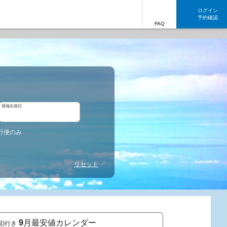
ログイン
予約確認
FAQ
現地出発日
行便のみ
リセット
9
月最安値カレンダー
国)行き