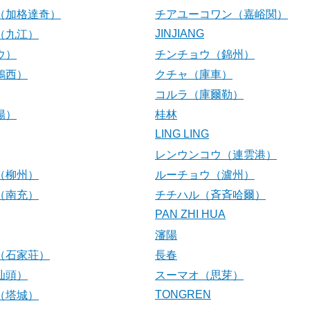
（加格達奇）
チアユーコワン（嘉峪関）
JINJIANG
（九江）
ウ）
チンチョウ（錦州）
鶏西）
クチャ（庫車）
コルラ（庫爾勒）
陽）
桂林
LING LING
レンウンコウ（連雲港）
（柳州）
ルーチョウ（瀘州）
（南充）
チチハル（斉斉哈爾）
PAN ZHI HUA
瀋陽
（石家荘）
長春
汕頭）
スーマオ（思芽）
TONGREN
（塔城）