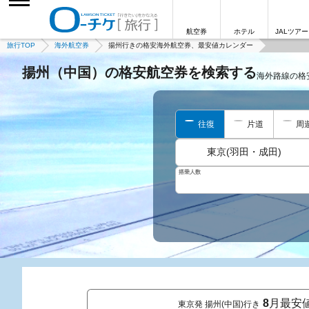
航空券
ホテル
JALツアー
旅行TOP
海外航空券
揚州行きの格安海外航空券、最安値カレンダー
揚州（中国）の格安航空券を検索する
海外路線の格
往復
片道
周
東京(羽田・成田)
搭乗人数
8
月最安
東京発 揚州(中国)行き