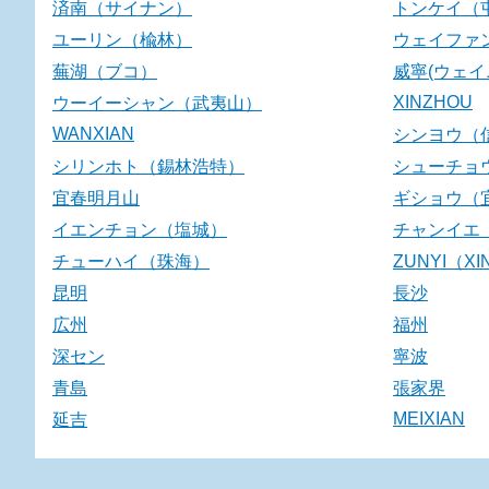
済南（サイナン）
トンケイ（
ユーリン（楡林）
ウェイファ
蕪湖（ブコ）
威寧(ウェイ
XINZHOU
ウーイーシャン（武夷山）
WANXIAN
シンヨウ（
シリンホト（錫林浩特）
シューチョ
宜春明月山
ギショウ（
イエンチョン（塩城）
チャンイエ
チューハイ（珠海）
ZUNYI（XI
昆明
長沙
広州
福州
深セン
寧波
青島
張家界
MEIXIAN
延吉