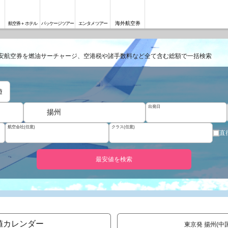
海外航空券
航空券＋ホテル
パッケージツアー
エンタメツアー
安航空券を燃油サーチャージ、空港税や諸手数料など全て含む総額で一括検索
遊
出発日
揚州
航空会社(任意)
クラス(任意)
直
最安値を検索
値カレンダー
東京発 揚州(中