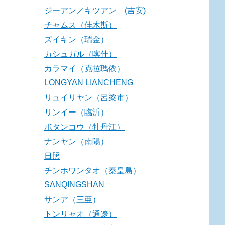
ジーアン／キツアン (吉安)
チャムス（佳木斯）
ズイキン（瑞金）
カシュガル（喀什）
カラマイ（克拉瑪依）
LONGYAN LIANCHENG
リュイリヤン（呂梁市）
リンイー（臨沂）
ボタンコウ（牡丹江）
ナンヤン（南陽）
日照
チンホワンタオ（秦皇島）
SANQINGSHAN
サンア（三亜）
トンリャオ（通遼）