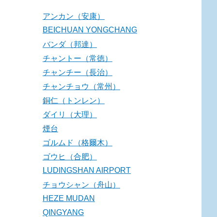
アンカン（安康）
BEICHUAN YONGCHANG
バンダ（邦達）
チャントー（常徳）
チャンチー（長治）
チャンチョウ（常州）
銅仁（トンレン）
ダイリ（大理）
煙台
ゴルムド（格爾木）
ゴウヒ（合肥）
LUDINGSHAN AIRPORT
チョウシャン（舟山）
HEZE MUDAN
QINGYANG