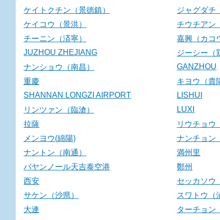
ケイトクチン（景徳鎮）
ジャグダチ
ケイコウ（景洪）
チウチアン
チーニン（済寧）
嘉興（カコ
JUZHOU ZHEJIANG
ジーシー（
GANZHOU
ナンショウ（南昌）
重慶
キヨウ（貴
SHANNAN LONGZI AIRPORT
LISHUI
LUXI
リンツァン（臨滄）
拉薩
リウチョウ
メンヨウ(綿陽)
ナンチョン
ナントン（南通）
満州里
バヤンノール天吉泰空港
鄭州
西安
セッカソウ
サケン（沙県）
スワトウ（
大連
ターチョン