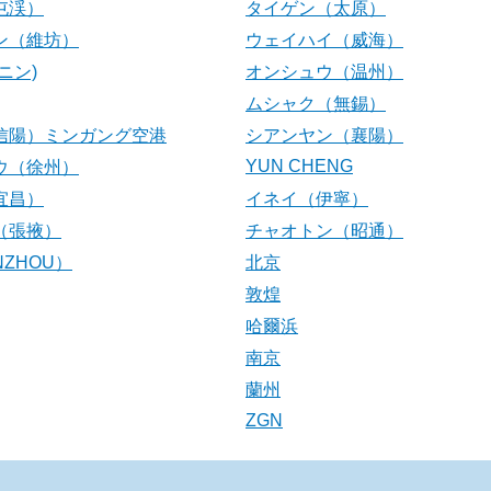
屯渓）
タイゲン（太原）
ン（維坊）
ウェイハイ（威海）
ニン)
オンシュウ（温州）
ムシャク（無錫）
信陽）ミンガング空港
シアンヤン（襄陽）
YUN CHENG
ウ（徐州）
宜昌）
イネイ（伊寧）
（張掖）
チャオトン（昭通）
NZHOU）
北京
敦煌
哈爾浜
南京
蘭州
ZGN