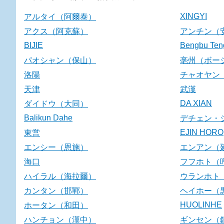
XINGYI
アルタイ（阿爾泰）
アクス（阿克蘇）
アンチン（
BIJIE
Bengbu Ten
パオシャン（保山）
亳州（ボー
洛陽
チャオヤン
天津
武漢
DA XIAN
ダイドウ（大同）
Balikun Dahe
デチェン・
EJIN HORO
東営
エンシー（恩施）
エンアン（
海口
フフホト（
ハイラル（海拉爾）
ウランホト
カンタン（邯鄲）
ヘイホー（
HUOLINHE
ホータン（和田）
ハンチョン（漢中）
ギンセン（