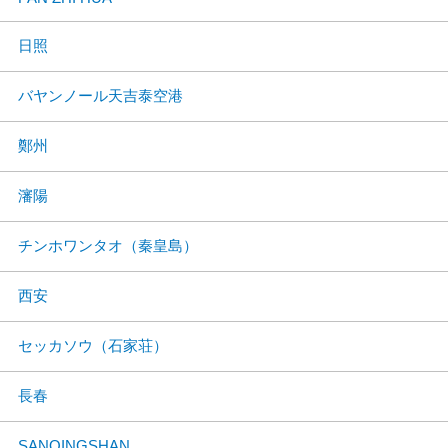
日照
バヤンノール天吉泰空港
鄭州
瀋陽
チンホワンタオ（秦皇島）
西安
セッカソウ（石家荘）
長春
SANQINGSHAN