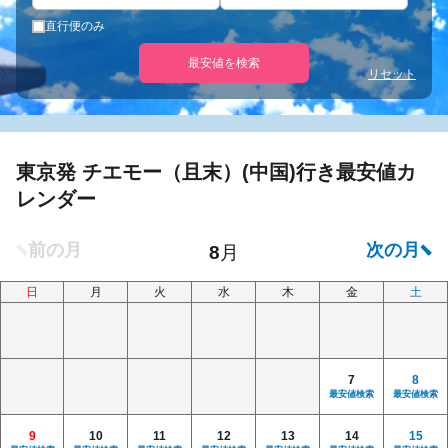
直行便のみ
最安値を検索
リセット
東京発 チエモー（且末）(中国)行き最安値カ
レンダー
日
月
火
水
木
金
土
7
8
最安値検索
最安値検索
9
10
11
12
13
14
15