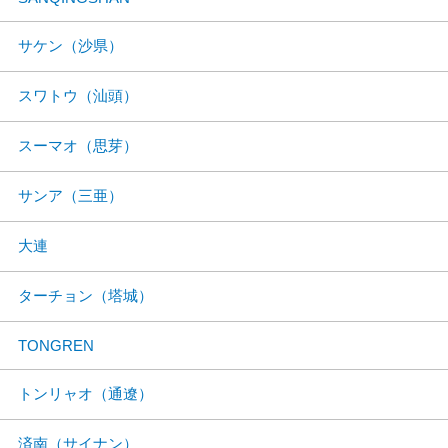
サケン（沙県）
スワトウ（汕頭）
スーマオ（思芽）
サンア（三亜）
大連
ターチョン（塔城）
TONGREN
トンリャオ（通遼）
済南（サイナン）