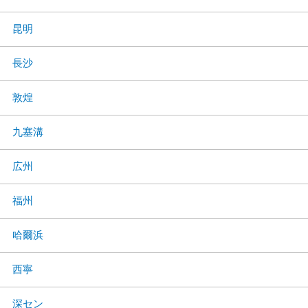
昆明
長沙
敦煌
九塞溝
広州
福州
哈爾浜
西寧
深セン