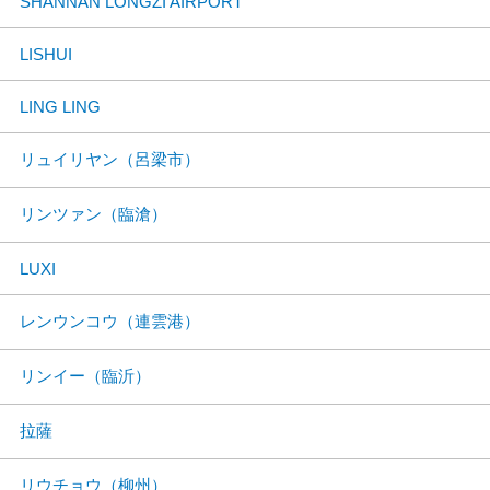
SHANNAN LONGZI AIRPORT
LISHUI
LING LING
リュイリヤン（呂梁市）
リンツァン（臨滄）
LUXI
レンウンコウ（連雲港）
リンイー（臨沂）
拉薩
リウチョウ（柳州）