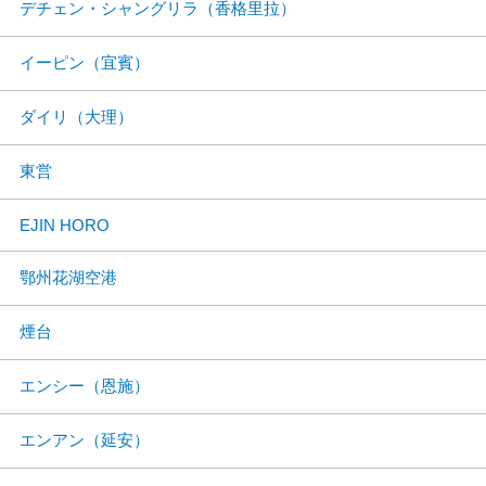
デチェン・シャングリラ（香格里拉）
イーピン（宜賓）
ダイリ（大理）
東営
EJIN HORO
鄂州花湖空港
煙台
エンシー（恩施）
エンアン（延安）