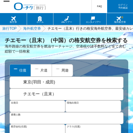
ログイン
FAQ
予約確認
航空券
ホテル
JALツアー
エンタメツアー
海外航空券
旅行TOP
海外航空券
チエモー（且末）行きの格安海外航空券、最安値カレ
チエモー（且末）（中国）の格安航空券を検索する
海外路線の格安航空券を燃油サーチャージ、空港税や諸手数料など全て含む
総額で一括検索
往復
片道
周遊
東京(羽田・成田)
チエモー（且末）
出発日
現地出発日
搭乗人数
航空会社(任意)
クラス(任意)