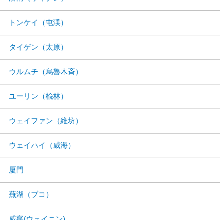
トンケイ（屯渓）
タイゲン（太原）
ウルムチ（烏魯木斉）
ユーリン（楡林）
ウェイファン（維坊）
ウェイハイ（威海）
厦門
蕪湖（ブコ）
威寧(ウェイニン)