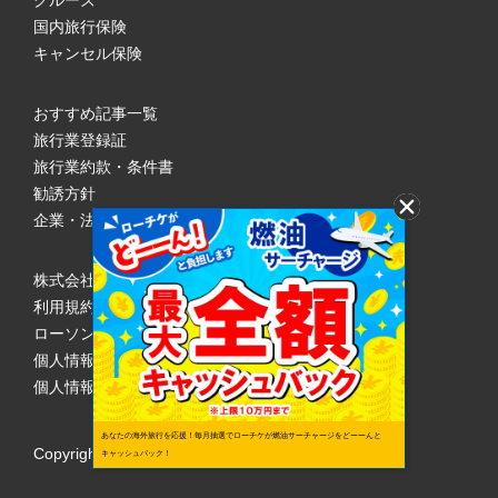
クルーズ
国内旅行保険
キャンセル保険
おすすめ記事一覧
旅行業登録証
旅行業約款・条件書
勧誘方針
企業・法人のみなさまへ
株式会社ローソンエンタテインメント
利用規約
ローソンWEB会員規約
個人情報の取り扱いについて
個人情報保護方針
あなたの海外旅行を応援！毎月抽選でローチケが燃油サーチャージをどーーんと
Copyright © 1998 Lawson Entertainment, Inc.
キャッシュバック！